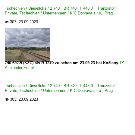
Tschechien / Dieselloks / 2 740 BR 740 · T 448.0 'Tranzistor'
Private
,
Tschechien / Unternehmen / K´C Doprava s.r.o., Prag
307.
23.09.2023

740 692-9 (KZC) als R 1270 zu sehen am 23.09.23 bei Kožlany.

Alexander Hertel
Tschechien / Dieselloks / 2 740 BR 740 · T 448.0 'Tranzistor'
Private
,
Tschechien / Unternehmen / K´C Doprava s.r.o., Prag
303.
23.09.2023
