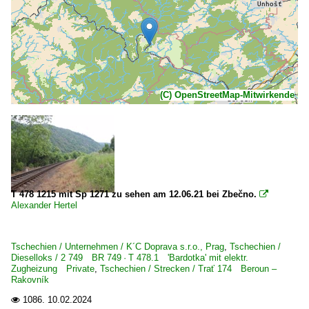
(C) OpenStreetMap-Mitwirkende
T 478 1215 mit Sp 1271 zu sehen am 12.06.21 bei Zbečno.

Alexander Hertel
Tschechien / Unternehmen / K´C Doprava s.r.o., Prag
,
Tschechien /
Dieselloks / 2 749 BR 749 · T 478.1 'Bardotka' mit elektr.
Zugheizung Private
,
Tschechien / Strecken / Trať 174 Beroun –
Rakovník
1086.
10.02.2024
