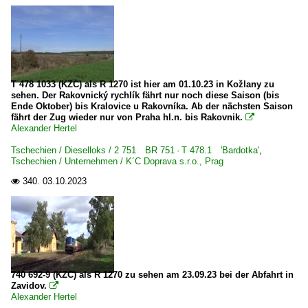
T 478 1033 (KZC) als R 1270 ist hier am 01.10.23 in Kožlany zu
sehen. Der Rakovnický rychlík fährt nur noch diese Saison (bis
Ende Oktober) bis Kralovice u Rakovníka. Ab der nächsten Saison
fährt der Zug wieder nur von Praha hl.n. bis Rakovnik.

Alexander Hertel
Tschechien / Dieselloks / 2 751 BR 751 · T 478.1 'Bardotka'
,
Tschechien / Unternehmen / K´C Doprava s.r.o., Prag
340.
03.10.2023

740 692-9 (KZC) als R 1270 zu sehen am 23.09.23 bei der Abfahrt in
Zavidov.

Alexander Hertel