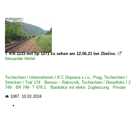
T 478 1215 mit Sp 1271 zu sehen am 12.06.21 bei Zbečno.

Alexander Hertel
Tschechien / Unternehmen / K´C Doprava s.r.o., Prag
,
Tschechien /
Strecken / Trať 174 Beroun – Rakovník
,
Tschechien / Dieselloks / 2
749 BR 749 · T 478.1 'Bardotka' mit elektr. Zugheizung Private
1087.
10.02.2024
