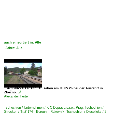
auch einsortiert in: Alle
Jahre: Alle
×
×
Alle Kategorien
Alle Jahre
Tschechien
2020
Dieselloks
2021
2 749 BR 749 · T 478.1 'Bardotka' mit elektr. Zugheizun
2026
T 478 2065 als R 1271 zu sehen am 09.05.26 bei der Ausfahrt in
Zbečno.

2 749 BR 749 · T 478.2 'Bardotka' ohne Zugheizanlage 
Alexander Hertel
Unternehmen
Tschechien / Unternehmen / K´C Doprava s.r.o., Prag
,
Tschechien /
Strecken / Trať 174 Beroun – Rakovník
,
Tschechien / Dieselloks / 2
KŽC Doprava s.r.o., Prag