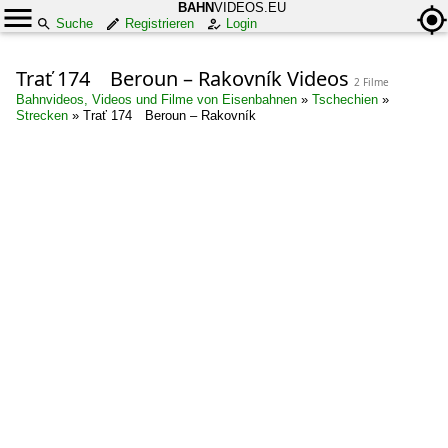
BAHN
VIDEOS.EU
Suche
Registrieren
Login
Trať 174 Beroun – Rakovník Videos
2 Filme
Bahnvideos, Videos und Filme von Eisenbahnen
»
Tschechien
»
Strecken
»
Trať 174 Beroun – Rakovník