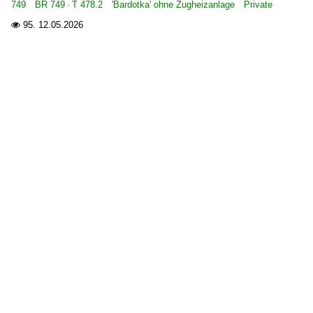
749 BR 749 · T 478.2 'Bardotka' ohne Zugheizanlage Private
95.
12.05.2026
