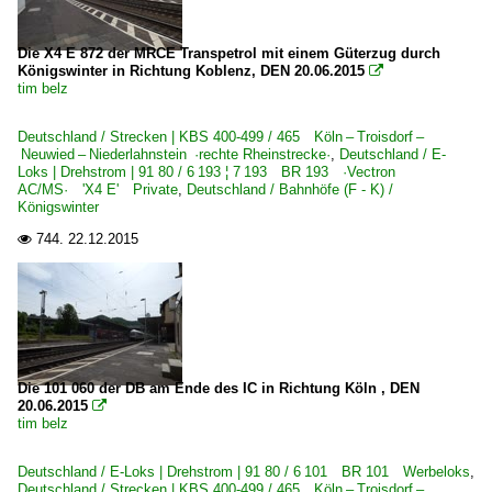
RB-, RE-Linien in NRW
Die X4 E 872 der MRCE Transpetrol mit einem Güterzug durch
Königswinter in Richtung Koblenz, DEN 20.06.2015

RE 8 ·Rhein-Erft-Express·
tim belz
RB 27 ·Rhein-Erft-Bahn·
Deutschland / Strecken | KBS 400-499 / 465 Köln – Troisdorf –
Neuwied – Niederlahnstein ·rechte Rheinstrecke·
,
Deutschland / E-
Regionalzüge (Bundesländer)
Loks | Drehstrom | 91 80 / 6 193 ¦ 7 193 BR 193 ·Vectron
AC/MS· 'X4 E' Private
,
Deutschland / Bahnhöfe (F - K) /
Nordrhein-Westfalen
Königswinter
744.
22.12.2015

Strecken | KBS 400-499
465 Köln – Troisdorf – Neuwied – Niederlahnstein ·rechte
Unternehmen (L - Z)
Rurtalbahn GmbH, Düren ·RTB· PV, [P]
Die 101 060 der DB am Ende des IC in Richtung Köln , DEN
Spitzke Logistik GmbH, Großbeeren ·SLG·
20.06.2015

tim belz
TX Logistik AG, Troisdorf ·TXL·
Deutschland / E-Loks | Drehstrom | 91 80 / 6 101 BR 101 Werbeloks
,
Deutschland / Strecken | KBS 400-499 / 465 Köln – Troisdorf –