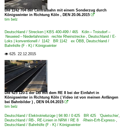
Die 1142 704 der Centralbahn mit einem Sonderzug durch
Königswinter in Richtung Köln , DEN 20.06.2015

tim belz
Deutschland / Strecken | KBS 400-499 / 465 Köln – Troisdorf –
Neuwied – Niederlahnstein ·rechte Rheinstrecke·
,
Deutschland / E-
Loks | konventionell / 1142 BR 1142 ex ÖBB
,
Deutschland /
Bahnhöfe (F - K) / Königswinter
625.
22.12.2015

Die 425 120-1 der DB mit dem RE 8 bei der Einfahrt in
Königswinter in Richtung Köln ( Video ist von meinen Anfängen
bei Bahnbilder ) , DEN 04.04.2015

tim belz
Deutschland / Elektrotriebzüge | 94 80 / 0 425 BR 425 'Quietschie'
,
Deutschland / RB-, RE-Linien in NRW / RE 8 ·Rhein-Erft-Express·
,
Deutschland / Bahnhöfe (F - K) / Königswinter