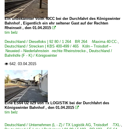
Ein unbekannter Voith 40CC bei der Durchfahrt des Königswinter
Bahnhof , Eigentlich ein ehr seltener Gast auf der Rechten
Rheinseit , den 01.04.2015

tim belz
Deutschland / Dieselloks | 92 80 / 1 264 BR 264 ·Maxima 40 CC·
,
Deutschland / Strecken | KBS 400-499 / 465 Köln – Troisdorf –
Neuwied – Niederlahnstein ·rechte Rheinstrecke·
,
Deutschland /
Bahnhöfe (F - K) / Königswinter
642.
03.04.2015

Eine ES64 U2 029 von Tx LOGISTIK bei der Durchfahrt des
Königswinter Bahnhof , den 01.04.2015

tim belz
Deutschland / Unternehmen (L - Z) / TX Logistik AG, Troisdorf ·TXL·
,