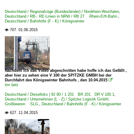
Deutschland / Regionalzüge (Bundesländer) / Nordrhein-Westfalen
,
Deutschland / RB-, RE-Linien in NRW / RB 27 ·Rhein-Erft-Bahn·
,
Deutschland / Bahnhöfe (F - K) / Königswinter
707.
01.06.2015

Nachdem ich das Video abgeschnitten habe hoffe ich das Gefällt ,
aber hier zu sehen eine V 100 der SPITZKE GMBH bei der
Durchfahrt des Königswinter Bahnhofs , den 10.04.2015

tim belz
Deutschland / Dieselloks | 92 80 / 1 201 BR 201 DR V 100.1
,
Deutschland / Unternehmen (L - Z) / Spitzke Logistik GmbH,
Großbeeren ·SLG·
,
Deutschland / Bahnhöfe (F - K) / Königswinter
627.
11.04.2015
