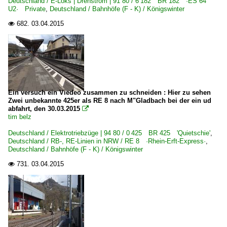
Deutschland / E-Loks | Drehstrom | 91 80 / 6 182 BR 182 ·ES 64
U2· Private
,
Deutschland / Bahnhöfe (F - K) / Königswinter
682.
03.04.2015

Ein versuch ein Viedeo zusammen zu schneiden : Hier zu sehen
Zwei unbekannte 425er als RE 8 nach M"Gladbach bei der ein ud
abfahrt, den 30.03.2015

tim belz
Deutschland / Elektrotriebzüge | 94 80 / 0 425 BR 425 'Quietschie'
,
Deutschland / RB-, RE-Linien in NRW / RE 8 ·Rhein-Erft-Express·
,
Deutschland / Bahnhöfe (F - K) / Königswinter
731.
03.04.2015
