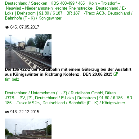
Deutschland / Strecken | KBS 400-499 / 465 Köln – Troisdorf –
Neuwied – Niederlahnstein ·rechte Rheinstrecke·
,
Deutschland / E-
Loks | Drehstrom | 91 80 / 6 187 BR 187 ·Traxx AC3·
,
Deutschland /
E-Loks | Drehstrom | 91 80
Bahnhöfe (F - K) / Königswinter
6 101 BR 101 Werbeloks
645.
07.05.2017

6 120 BR 120.1
6 152 BR 152 ·ES 64 F·
6 182 BR 182 ·ES 64 U2· Private
6 185 BR 185 ·Traxx AC1/2·
6 186 BR 186 ·Traxx MS2e·
Die 186 422-2 der Rurtalbahn mit einem Güterzug bei der Ausfahrt
aus Königswinter in Richtung Koblenz , DEN 20.06.2015

6 187 BR 187 ·Traxx AC3·
tim belz
6 193 ¦ 7 193 BR 193 ·Vectron AC/MS· 'X4 E' Private
Deutschland / Unternehmen (L - Z) / Rurtalbahn GmbH, Düren
·RTB· PV, [P]
,
Deutschland / E-Loks | Drehstrom | 91 80 / 6 186 BR
E-Loks | konventionell
186 ·Traxx MS2e·
,
Deutschland / Bahnhöfe (F - K) / Königswinter
1142 BR 1142 ex ÖBB
913.
22.12.2015

Elektrotriebzüge | 94 80
0 425 BR 425 'Quietschie'