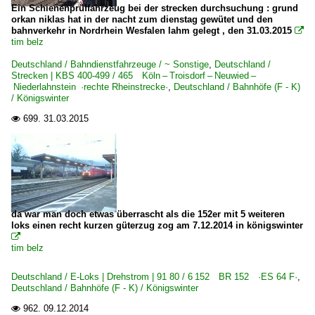
Ein Schienenprüffahrzeug bei der strecken durchsuchung : grund
orkan niklas hat in der nacht zum dienstag gewütet und den
bahnverkehr in Nordrhein Wesfalen lahm gelegt , den 31.03.2015

tim belz
Deutschland / Bahndienstfahrzeuge / ~ Sonstige
,
Deutschland /
Strecken | KBS 400-499 / 465 Köln – Troisdorf – Neuwied –
Niederlahnstein ·rechte Rheinstrecke·
,
Deutschland / Bahnhöfe (F - K)
/ Königswinter
699.
31.03.2015

da war man doch etwas überrascht als die 152er mit 5 weiteren
loks einen recht kurzen güterzug zog am 7.12.2014 in königswinter

tim belz
Deutschland / E-Loks | Drehstrom | 91 80 / 6 152 BR 152 ·ES 64 F·
,
Deutschland / Bahnhöfe (F - K) / Königswinter
962.
09.12.2014
