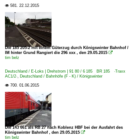
581.
22.12.2015

Die 185 205-2 mit einem Güterzug durch Königswinter Bahnhof /
IM hinter Grund Rangiert die 296 xxx , den 29.05.2015

tim belz
Deutschland / E-Loks | Drehstrom | 91 80 / 6 185 BR 185 ·Traxx
AC1/2·
,
Deutschland / Bahnhöfe (F - K) / Königswinter
700.
01.06.2015

Die 143 661 als RB 27 nach Koblenz HBF bei der Ausfahrt des
Königswinter Bahnhof , den 29.05.2015

tim belz