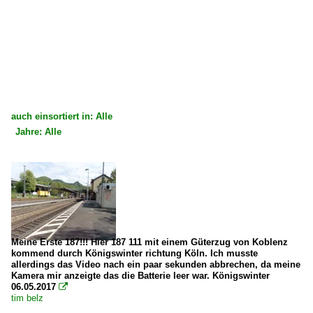
auch einsortiert in: Alle
Jahre: Alle
×
×
Alle Kategorien
Alle Jahre
Deutschland
2010
Bahndienstfahrzeuge
2014
~ Sonstige
2015
Meine Erste 187!!! Hier 187 111 mit einem Güterzug von Koblenz
kommend durch Königswinter richtung Köln. Ich musste
2017
allerdings das Video nach ein paar sekunden abbrechen, da meine
Dieselloks | 92 80
Kamera mir anzeigte das die Batterie leer war. Königswinter
06.05.2017

1 201 BR 201 DR V 100.1
tim belz
1 264 BR 264 ·Maxima 40 CC·