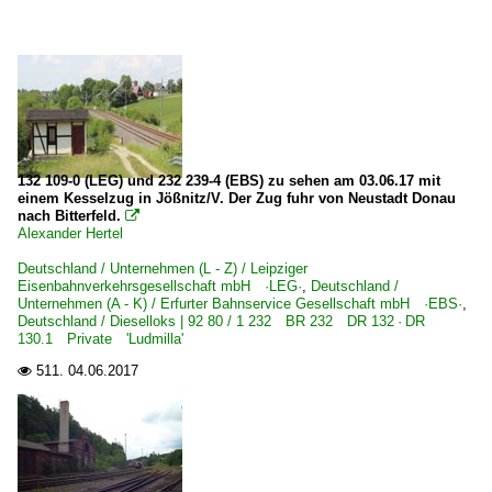
132 109-0 (LEG) und 232 239-4 (EBS) zu sehen am 03.06.17 mit
einem Kesselzug in Jößnitz/V. Der Zug fuhr von Neustadt Donau
nach Bitterfeld.

Alexander Hertel
Deutschland / Unternehmen (L - Z) / Leipziger
Eisenbahnverkehrsgesellschaft mbH ·LEG·
,
Deutschland /
Unternehmen (A - K) / Erfurter Bahnservice Gesellschaft mbH ·EBS·
,
Deutschland / Dieselloks | 92 80 / 1 232 BR 232 DR 132 · DR
130.1 Private 'Ludmilla'
511.
04.06.2017
