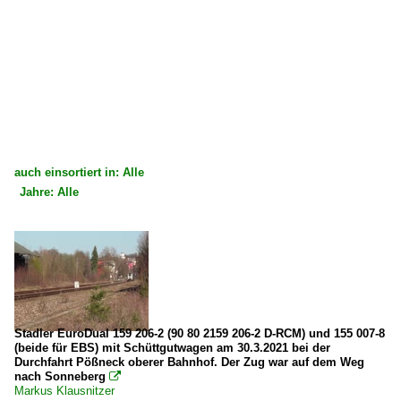
auch einsortiert in: Alle
Jahre: Alle
×
×
Alle Kategorien
Alle Jahre
Deutschland
2010
Dieselloks | 92 80
2014
1 202 BR 202 DR 112 · DR 110 DR V 100.1
2017
Stadler EuroDual 159 206-2 (90 80 2159 206-2 D-RCM) und 155 007-8
(beide für EBS) mit Schüttgutwagen am 30.3.2021 bei der
1 232 BR 232 DR 132 · DR 130.1 Private 'Ludmilla'
2019
Durchfahrt Pößneck oberer Bahnhof. Der Zug war auf dem Weg
nach Sonneberg

Markus Klausnitzer
Strecken | KBS 500-599
2020