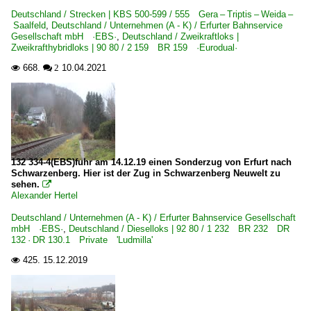
Deutschland / Strecken | KBS 500-599 / 555 Gera – Triptis – Weida –
555 Gera – Triptis – Weida – Saalfeld
2021
Saalfeld
,
Deutschland / Unternehmen (A - K) / Erfurter Bahnservice
Gesellschaft mbH ·EBS·
,
Deutschland / Zweikraftloks |
Zweikrafthybridloks | 90 80 / 2 159 BR 159 ·Eurodual·
Unternehmen (L - Z)
668.
10.04.2021

 2
Leipziger Eisenbahnverkehrsgesellschaft mbH ·LEG·
Zweikraftloks | Zweikrafthybridloks | 90 80
2 159 BR 159 ·Eurodual·
132 334-4(EBS)fuhr am 14.12.19 einen Sonderzug von Erfurt nach
Schwarzenberg. Hier ist der Zug in Schwarzenberg Neuwelt zu
sehen.

Alexander Hertel
Deutschland / Unternehmen (A - K) / Erfurter Bahnservice Gesellschaft
mbH ·EBS·
,
Deutschland / Dieselloks | 92 80 / 1 232 BR 232 DR
132 · DR 130.1 Private 'Ludmilla'
425.
15.12.2019
