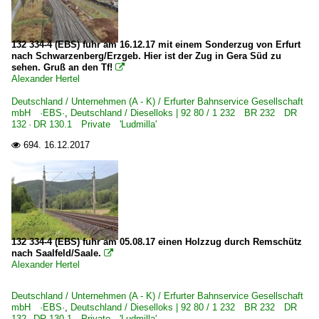
132 334-4 (EBS) fuhr am 16.12.17 mit einem Sonderzug von Erfurt
nach Schwarzenberg/Erzgeb. Hier ist der Zug in Gera Süd zu
sehen. Gruß an den Tf!

Alexander Hertel
Deutschland / Unternehmen (A - K) / Erfurter Bahnservice Gesellschaft
mbH ·EBS·
,
Deutschland / Dieselloks | 92 80 / 1 232 BR 232 DR
132 · DR 130.1 Private 'Ludmilla'
694.
16.12.2017

132 334-4 (EBS) fuhr am 05.08.17 einen Holzzug durch Remschütz
nach Saalfeld/Saale.

Alexander Hertel
Deutschland / Unternehmen (A - K) / Erfurter Bahnservice Gesellschaft
mbH ·EBS·
,
Deutschland / Dieselloks | 92 80 / 1 232 BR 232 DR
132 · DR 130.1 Private 'Ludmilla'