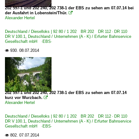
202 597-1 und 202 240, 202 738-1 der EBS zu sehen am 07.07.14 bei
der Ausfahrt in Lobenstein/Thür.

Alexander Hertel
Deutschland / Dieselloks | 92 80 / 1 202 BR 202 DR 112 · DR 110
DR V 100.1
,
Deutschland / Unternehmen (A - K) / Erfurter Bahnservice
Gesellschaft mbH ·EBS·
930.
08.07.2014

202 597-1 und 202 240, 202 738-1 der EBS zu sehen am 07.07.14
kurz vor Wurzbach.

Alexander Hertel
Deutschland / Dieselloks | 92 80 / 1 202 BR 202 DR 112 · DR 110
DR V 100.1
,
Deutschland / Unternehmen (A - K) / Erfurter Bahnservice
Gesellschaft mbH ·EBS·
802.
07.07.2014
