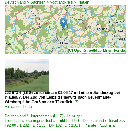
Deutschland > Sachsen > Vogtlandkreis > Plauen
(C) OpenStreetMap-Mitwirkende
232 673-4 (LEG) zu sehen am 03.06.17 mit einem Sonderzug bei
Plauen/V. Der Zug von Leipzig Plagwitz nach Neuenmarkt-
Wirsberg fuhr. Gruß an den Tf zurück!

Alexander Hertel
Deutschland / Unternehmen (L - Z) / Leipziger
Eisenbahnverkehrsgesellschaft mbH ·LEG·
,
Deutschland / Dieselloks
| 92 80 / 1 232 BR 232 DR 132 · DR 130.1 Private 'Ludmilla'