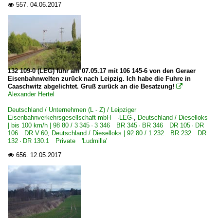
557.
04.06.2017

132 109-0 (LEG) fuhr am 07.05.17 mit 106 145-6 von den Geraer
Eisenbahnwelten zurück nach Leipzig. Ich habe die Fuhre in
Caaschwitz abgelichtet. Gruß zurück an die Besatzung!

Alexander Hertel
Deutschland / Unternehmen (L - Z) / Leipziger
Eisenbahnverkehrsgesellschaft mbH ·LEG·
,
Deutschland / Dieselloks
| bis 100 km/h | 98 80 / 3 345 · 3 346 BR 345 · BR 346 DR 105 · DR
106 DR V 60
,
Deutschland / Dieselloks | 92 80 / 1 232 BR 232 DR
132 · DR 130.1 Private 'Ludmilla'
656.
12.05.2017
