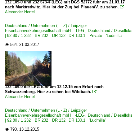
132 109-0 und 232 673-4 (LEG) mit DGS 52772 fuhr am 21.03.17
nach Marktredwitz. Hier ist der Zug bei Plauen/V. zu sehen.

Alexander Hertel
Deutschland / Unternehmen (L - Z) / Leipziger
Eisenbahnverkehrsgesellschaft mbH ·LEG·
,
Deutschland / Dieselloks
| 92 80 / 1 232 BR 232 DR 132 · DR 130.1 Private 'Ludmilla'
564.
21.03.2017

132 109-0 der LEG fuhr am 12.12.15 von Erfurt nach
Schwarzenberg. Hier zu sehen bei Wildbach.

Alexander Hertel
Deutschland / Unternehmen (L - Z) / Leipziger
Eisenbahnverkehrsgesellschaft mbH ·LEG·
,
Deutschland / Dieselloks
| 92 80 / 1 232 BR 232 DR 132 · DR 130.1 'Ludmilla'
790.
13.12.2015
