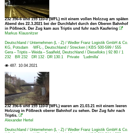
232 356-6 und 155 110-0 (WFL) mit einem vollen Holzzug am späten
Abend des 22.3.2021 bei der Durchfahrt durch den Oberen Bahnhof
in Pößneck. Der Zug kam aus Triptis und fuhr nach Kaufering

Markus Klausnitzer
Deutschland / Unternehmen (L - Z) / Wedler Franz Logistik GmbH & Co.
KG, Potsdam ·WFL·
,
Deutschland / Strecken | KBS 500-599 / 555
Gera – Triptis – Weida – Saalfeld
,
Deutschland / Dieselloks | 92 80 / 1
232 BR 232 DR 132 · DR 130.1 Private 'Ludmilla'
487.
10.04.2021

232 356-6 und 155 110-0 (WFL) waren am 21.03.21 mit einem leeren
Holzzug in Pößneck oberer Bahnhof zu sehen. Der Zug fuhr nach
Triptis.

Alexander Hertel
Deutschland / Unternehmen (L - Z) / Wedler Franz Logistik GmbH & Co.