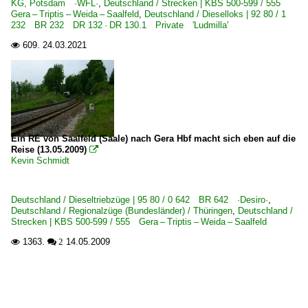
KG, Potsdam ·WFL·
,
Deutschland / Strecken | KBS 500-599 / 555
Gera – Triptis – Weida – Saalfeld
,
Deutschland / Dieselloks | 92 80 / 1
232 BR 232 DR 132 · DR 130.1 Private 'Ludmilla'
609.
24.03.2021

Ein RE von Saalfeld (Saale) nach Gera Hbf macht sich eben auf die
Reise (13.05.2009)

Kevin Schmidt
Deutschland / Dieseltriebzüge | 95 80 / 0 642 BR 642 ·Desiro·
,
Deutschland / Regionalzüge (Bundesländer) / Thüringen
,
Deutschland /
Strecken | KBS 500-599 / 555 Gera – Triptis – Weida – Saalfeld
1363.
14.05.2009

 2