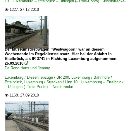
10 Luxembourg – Ettelbruck – Ulflingen (–Trois-Ponts) ·Nordstrecke·
1227.
27.12.2010

Der Museumstriebwagen "Westwagoon" war an diesem
Wochenende im Regeldiensteinsatz. Hier bei der Abfahrt in
Ettelbrück, als IR 3741 in Richtung Luxemburg aufgenommen.
26.09.2010

De Rond Hans und Jeanny
Luxemburg / Dieseltriebzüge / BR 200
,
Luxemburg / Bahnhöfe /
Ettelbrück
,
Luxemburg / Strecken / Linn 10 Luxembourg – Ettelbruck
– Ulflingen (–Trois-Ponts) ·Nordstrecke·
1168.
27.09.2010
