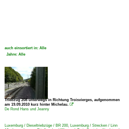
auch einsortiert in: Alle
Jahre: Alle
×
×
Alle Kategorien
Alle Jahre
Luxemburg
2000
Bahnhöfe
2008
Ettelbrück
Triebzug 208 unterwegs in Richtung Troisvierges, aufgenommen
am 19.09.2010 kurz hinter Michelau.

De Rond Hans und Jeanny
Strecken
Linn 10 Luxembourg – Ettelbruck – Ulflingen (–Trois-Po
Luxemburg / Dieseltriebzüge / BR 200
,
Luxemburg / Strecken / Linn