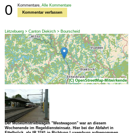
0
Kommentare,
Alle Kommentare
Kommentar verfassen
Lëtzebuerg > Canton Diekirch > Bourscheid
(C) OpenStreetMap-Mitwirkende
Der Museumstriebwagen "Westwagoon" war an diesem
Wochenende im Regeldiensteinsatz. Hier bei der Abfahrt in
Ettelbrück, als IR 3741 in Richtung Luxemburg aufgenommen.