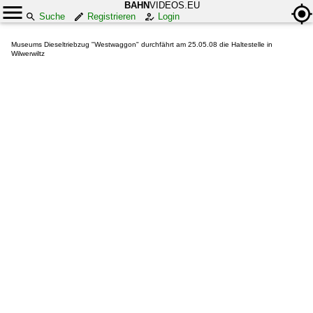
BAHN
VIDEOS.EU
Suche
Registrieren
Login
Museums Dieseltriebzug "Westwaggon" durchfährt am 25.05.08 die Haltestelle in
Wilwerwiltz