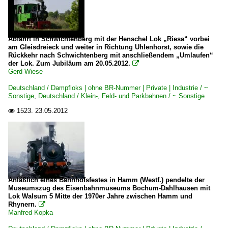
Abfahrt in Schwichtenberg mit der Henschel Lok „Riesa“ vorbei
am Gleisdreieck und weiter in Richtung Uhlenhorst, sowie die
Rückkehr nach Schwichtenberg mit anschließendem „Umlaufen“
der Lok. Zum Jubiläum am 20.05.2012.

Gerd Wiese
Deutschland / Dampfloks | ohne BR-Nummer | Private | Industrie / ~
Sonstige
,
Deutschland / Klein-, Feld- und Parkbahnen / ~ Sonstige
1523.
23.05.2012

Anläßlich eines Bahnhofsfestes in Hamm (Westf.) pendelte der
Museumszug des Eisenbahnmuseums Bochum-Dahlhausen mit
Lok Walsum 5 Mitte der 1970er Jahre zwischen Hamm und
Rhynern.

Manfred Kopka