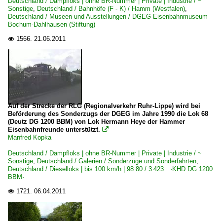
Deutschland / Dampfloks | ohne BR-Nummer | Private | Industrie / ~
Sonstige
,
Deutschland / Bahnhöfe (F - K) / Hamm (Westfalen)
,
Deutschland / Museen und Ausstellungen / DGEG Eisenbahnmuseum
Bochum-Dahlhausen (Stiftung)
1566.
21.06.2011

Auf der Strecke der RLG (Regionalverkehr Ruhr-Lippe) wird bei
Beförderung des Sonderzugs der DGEG im Jahre 1990 die Lok 68
(Deutz DG 1200 BBM) von Lok Hermann Heye der Hammer
Eisenbahnfreunde unterstützt.

Manfred Kopka
Deutschland / Dampfloks | ohne BR-Nummer | Private | Industrie / ~
Sonstige
,
Deutschland / Galerien / Sonderzüge und Sonderfahrten
,
Deutschland / Dieselloks | bis 100 km/h | 98 80 / 3 423 ·KHD DG 1200
BBM·
1721.
06.04.2011
