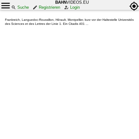
BAHN
VIDEOS.EU
Suche
Registrieren
Login
Frankreich, Languedoc-Roussillon, Hérault, Montpellier, kurz vor der Haltestelle Universités
des Sciences et des Lettres der Linie 1. Ein Citadis 401 ...