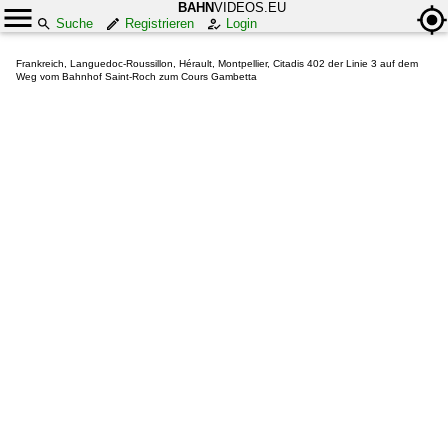
BAHN
VIDEOS.EU
Suche
Registrieren
Login
Frankreich, Languedoc-Roussillon, Hérault, Montpellier, Citadis 402 der Linie 3 auf dem
Weg vom Bahnhof Saint-Roch zum Cours Gambetta