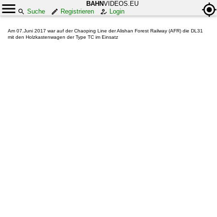
BAHN
VIDEOS.EU
Suche
Registrieren
Login
Am 07.Juni 2017 war auf der Chaoping Line der Alishan Forest Railway (AFR) die DL31
mit den Holzkastenwagen der Type TC im Einsatz