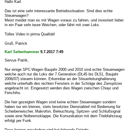
Hallo Karl.
Das ist eine sehr interessante Betriebssituation. Sind dies echte
Steuerwagen?
Meist meidet man es mit Wagen voraus zu fahren, und investiert lieber
in ein Paar sehr teure Weichen, oder fährt mit zwei Loks.
Tolles Video in prima Qualität!
Gruß, Patrick
Karl Seltenhammer
9.7.2017 7:49
Servus Patrik,
Nur einige SPC-Wagen Baujahr 2000 und 2010 sind echte Steuerwagen
welche auch nur die Loks der 7.Generation (DL45 bis DL51, Baujahr
2006/07) steuern können. Erkennbar an der Steuerleitunghalterung
welche unterhalb des rechten Fensters in der Schräge des Zierspitzes
angebracht ist. Eingesetzt werden dies Wagen zwischen Chiayi und
Fenchihu.
Die hier gezeigten Wagen sind keine echten Steuerwagen sondern
haben nur ein kleines, stets besetztes Dienstabteil mit Bedienung für
Scheibenwischer, Makrofon, Beleuchtung, Spitzen- und Schlußsignal
sowie eine Notbremsklappe. Die Komunikation mit dem Triebfahrzeug
erfolgt per Funk.
Dass bergan geschoben wird hat folgende Gründe: