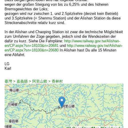
wegen der großen Steigung von bis zu 6,25% und des höheren
Bremsgewichtes der Loks;
gezogen wird nur zwischen 1. und 2.Spitzkehre (derzeit kein Betrieb)
und 3.Spitzkehre (= Shenmu Station) und der Alishan Station da diese
Streckenabschnitte relativ kurz sind.
In der Alishan und Chaoping Station ist zwar die technische Möglichkeit
zum Umfahren der Züge gegeben, jedoch sind die Wendezeiten der
dafür zu kurz. Siehe Die Fahrpläne:
http://www.railway.gov.tw/Alishan-
en/CP.aspx?sn=18103&n=20681
und
http://www.railway.gov.tw/Alishan-
en/CP.aspx?sn=18100&n=20680
In Alishan hast Du alle 15 Minuten
eine Abfahrt.
LG
Karl
臺灣 > 嘉義縣 > 阿里山鄉 > 香林村