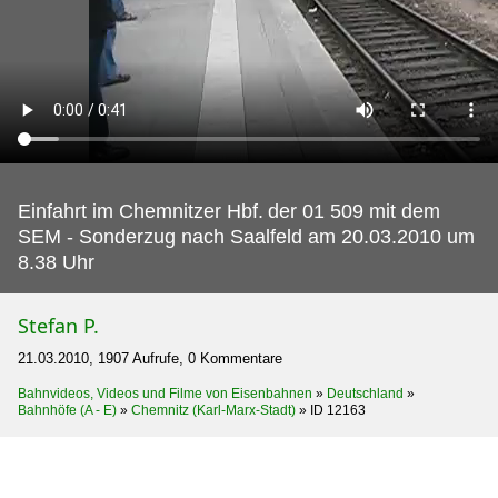
Einfahrt im Chemnitzer Hbf.
der 01 509 mit dem
SEM - Sonderzug nach Saalfeld am 20.03.2010 um
8.38 Uhr
Stefan P.
21.03.2010, 1907 Aufrufe, 0 Kommentare
Bahnvideos, Videos und Filme von Eisenbahnen
»
Deutschland
»
Bahnhöfe (A - E)
»
Chemnitz (Karl-Marx-Stadt)
»
ID 12163