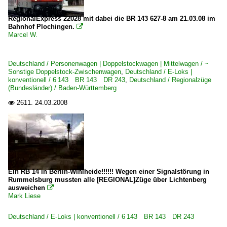
RegionalExpress 22028 mit dabei die BR 143 627-8 am 21.03.08 im
Bahnhof Plochingen.

Marcel W.
Deutschland / Personenwagen | Doppelstockwagen | Mittelwagen / ~
Sonstige Doppelstock-Zwischenwagen
,
Deutschland / E-Loks |
konventionell / 6 143 BR 143 DR 243
,
Deutschland / Regionalzüge
(Bundesländer) / Baden-Württemberg
2611.
24.03.2008

Ein RB 14 in Berlin-Wihlheide!!!!!! Wegen einer Signalstörung in
Rummelsburg mussten alle [REGIONAL]Züge über Lichtenberg
ausweichen

Mark Liese
Deutschland / E-Loks | konventionell / 6 143 BR 143 DR 243