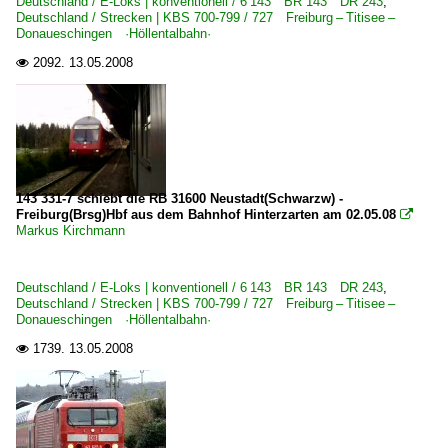
Deutschland / E-Loks | konventionell / 6 143 BR 143 DR 243
,
Deutschland / Strecken | KBS 700-799 / 727 Freiburg – Titisee –
Donaueschingen ·Höllentalbahn·
2092.
13.05.2008

143 331-7 schiebt die RB 31600 Neustadt(Schwarzw) -
Freiburg(Brsg)Hbf aus dem Bahnhof Hinterzarten am 02.05.08

Markus Kirchmann
Deutschland / E-Loks | konventionell / 6 143 BR 143 DR 243
,
Deutschland / Strecken | KBS 700-799 / 727 Freiburg – Titisee –
Donaueschingen ·Höllentalbahn·
1739.
13.05.2008
