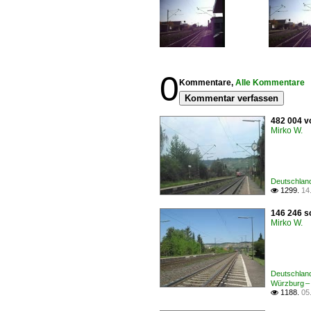
0
Kommentare,
Alle Kommentare
Kommentar verfassen
482 004 v
Mirko W.
Deutschland
1299.
14

146 246 s
Mirko W.
Deutschlan
Würzburg –
1188.
05
