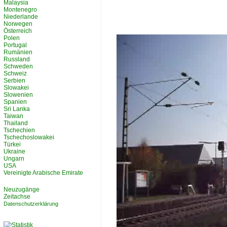
Malaysia
Montenegro
Niederlande
Norwegen
Österreich
Polen
Portugal
Rumänien
Russland
Schweden
Schweiz
Serbien
Slowakei
Slowenien
Spanien
Sri Lanka
Taiwan
Thailand
Tschechien
Tschechoslowakei
Türkei
Ukraine
Ungarn
USA
Vereinigte Arabische Emirate
Neuzugänge
Zeitachse
Datenschutzerklärung