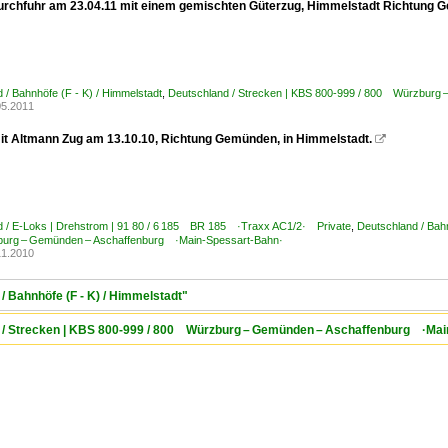
urchfuhr am 23.04.11 mit einem gemischten Güterzug, Himmelstadt Richtung 
 / Bahnhöfe (F - K) / Himmelstadt
,
Deutschland / Strecken | KBS 800-999 / 800 Würzburg
05.2011
it Altmann Zug am 13.10.10, Richtung Gemünden, in Himmelstadt.

d / E-Loks | Drehstrom | 91 80 / 6 185 BR 185 ·Traxx AC1/2· Private
,
Deutschland / Bahn
rg – Gemünden – Aschaffenburg ·Main-Spessart-Bahn·
11.2010
/ Bahnhöfe (F - K) / Himmelstadt"
d / Strecken | KBS 800-999 / 800 Würzburg – Gemünden – Aschaffenburg ·Mai