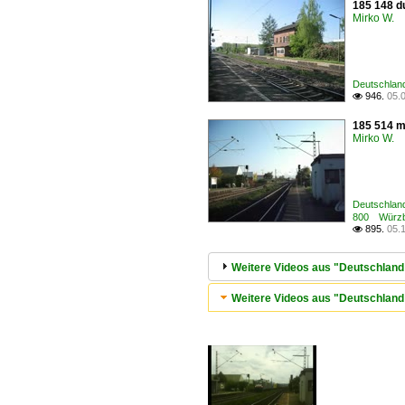
185 148 d
Mirko W.
Deutschland
946.
05.

185 514 m
Mirko W.
Deutschlan
800 Würzbu
895.
05.

Weitere Videos aus "Deutschland 
Weitere Videos aus "Deutschlan