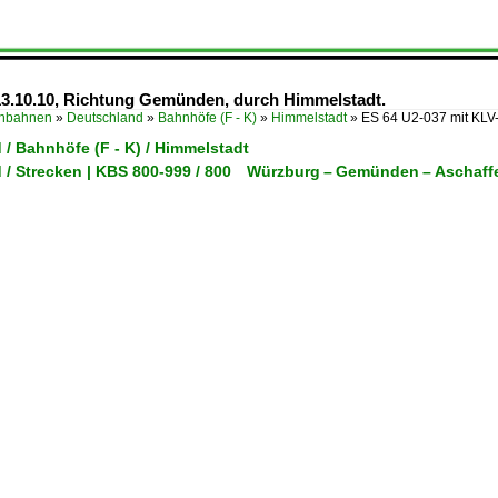
13.10.10, Richtung Gemünden, durch Himmelstadt.
enbahnen
»
Deutschland
»
Bahnhöfe (F - K)
»
Himmelstadt
»
ES 64 U2-037 mit KLV
/ Bahnhöfe (F - K) / Himmelstadt
 / Strecken | KBS 800-999 / 800 Würzburg – Gemünden – Aschaf