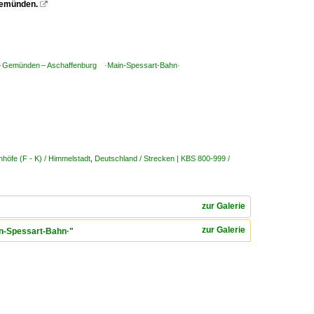
Gemünden.

 – Gemünden – Aschaffenburg ·Main-Spessart-Bahn·
höfe (F - K) / Himmelstadt
,
Deutschland / Strecken | KBS 800-999 /
zur Galerie
zur Galerie
n-Spessart-Bahn·"