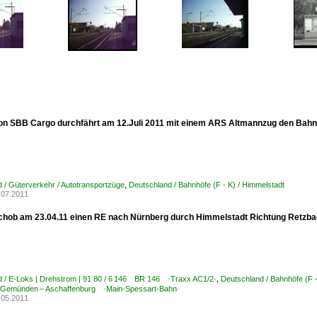
on SBB Cargo durchfährt am 12.Juli 2011 mit einem ARS Altmannzug den Bahn
 / Güterverkehr / Autotransportzüge
,
Deutschland / Bahnhöfe (F - K) / Himmelstadt
.07.2011
chob am 23.04.11 einen RE nach Nürnberg durch Himmelstadt Richtung Retzba
d / E-Loks | Drehstrom | 91 80 / 6 146 BR 146 ·Traxx AC1/2·
,
Deutschland / Bahnhöfe (F -
 Gemünden – Aschaffenburg ·Main-Spessart-Bahn·
.05.2011