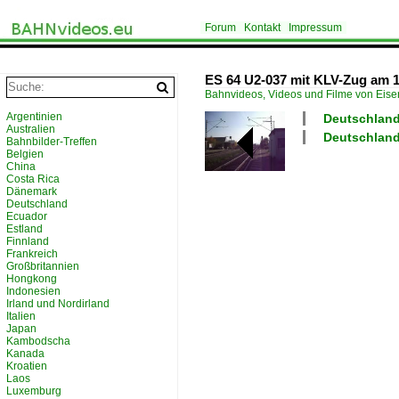
Forum
Kontakt
Impressum
ES 64 U2-037 mit KLV-Zug am 
Bahnvideos, Videos und Filme von Eis
Argentinien
Deutschland 
Australien
Deutschland
Bahnbilder-Treffen
Belgien
China
Costa Rica
Dänemark
Deutschland
Ecuador
Estland
Finnland
Frankreich
Großbritannien
Hongkong
Indonesien
Irland und Nordirland
Italien
Japan
Kambodscha
Kanada
Kroatien
Laos
Luxemburg