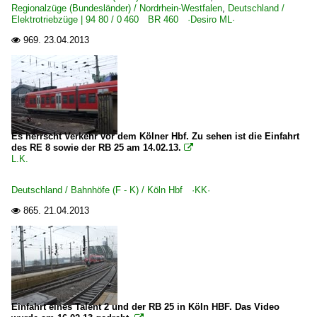
Regionalzüge (Bundesländer) / Nordrhein-Westfalen
,
Deutschland /
Elektrotriebzüge | 94 80 / 0 460 BR 460 ·Desiro ML·
969.
23.04.2013

Es herrscht Verkehr vor dem Kölner Hbf. Zu sehen ist die Einfahrt
des RE 8 sowie der RB 25 am 14.02.13.

L.K.
Deutschland / Bahnhöfe (F - K) / Köln Hbf ·KK·
865.
21.04.2013

Einfahrt eines Talent 2 und der RB 25 in Köln HBF. Das Video