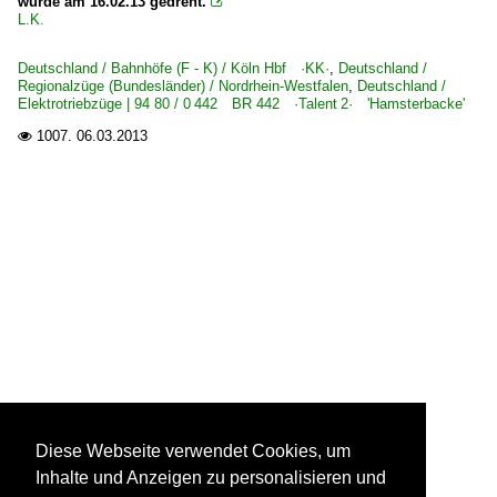
wurde am 16.02.13 gedreht.

L.K.
Deutschland / Bahnhöfe (F - K) / Köln Hbf ·KK·
,
Deutschland /
Regionalzüge (Bundesländer) / Nordrhein-Westfalen
,
Deutschland /
Elektrotriebzüge | 94 80 / 0 442 BR 442 ·Talent 2· 'Hamsterbacke'
1007.
06.03.2013

Diese Webseite verwendet Cookies, um
Inhalte und Anzeigen zu personalisieren und