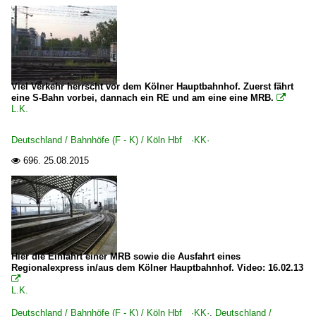
Viel Verkehr herrscht vor dem Kölner Hauptbahnhof. Zuerst fährt
eine S-Bahn vorbei, dannach ein RE und am eine eine MRB.

L.K.
Deutschland / Bahnhöfe (F - K) / Köln Hbf ·KK·
696.
25.08.2015

Hier die Einfahrt einer MRB sowie die Ausfahrt eines
Regionalexpress in/aus dem Kölner Hauptbahnhof. Video: 16.02.13

L.K.
Deutschland / Bahnhöfe (F - K) / Köln Hbf ·KK·
,
Deutschland /