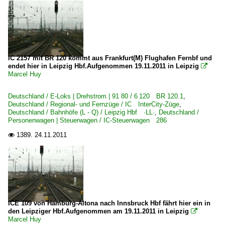
IC 2157 mit BR 120 kommt aus Frankfurt(M) Flughafen Fernbf und
endet hier in Leipzig Hbf.Aufgenommen 19.11.2011 in Leipzig

Marcel Huy
Deutschland / E-Loks | Drehstrom | 91 80 / 6 120 BR 120.1
,
Deutschland / Regional- und Fernzüge / IC InterCity-Züge
,
Deutschland / Bahnhöfe (L - Q) / Leipzig Hbf ·LL·
,
Deutschland /
Personenwagen | Steuerwagen / IC-Steuerwagen 286
1389.
24.11.2011

ICE 109 von Hamburg-Altona nach Innsbruck Hbf fährt hier ein in
den Leipziger Hbf.Aufgenommen am 19.11.2011 in Leipzig

Marcel Huy