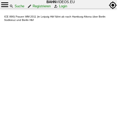
BAHN
VIDEOS.EU
Suche
Registrieren
Login
ICE 890( Frauen WM 2011 )in Leipzig Hbf fährt ab nach Hamburg-Altona über Berlin
Südkreuz und Berlin Hbf