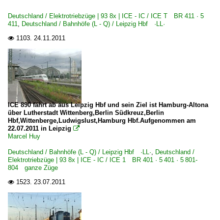
Deutschland / Elektrotriebzüge | 93 8x | ICE - IC / ICE T BR 411 · 5
411
,
Deutschland / Bahnhöfe (L - Q) / Leipzig Hbf ·LL·
1103.
24.11.2011

ICE 890 fährt ab aus Leipzig Hbf und sein Ziel ist Hamburg-Altona
über Lutherstadt Wittenberg,Berlin Südkreuz,Berlin
Hbf,Wittenberge,Ludwigslust,Hamburg Hbf.Aufgenommen am
22.07.2011 in Leipzig

Marcel Huy
Deutschland / Bahnhöfe (L - Q) / Leipzig Hbf ·LL·
,
Deutschland /
Elektrotriebzüge | 93 8x | ICE - IC / ICE 1 BR 401 · 5 401 · 5 801-
804 ganze Züge
1523.
23.07.2011
