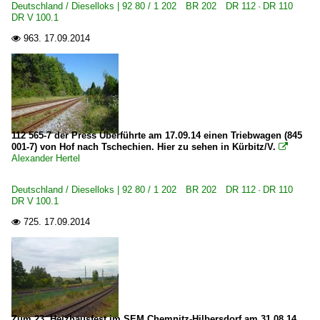
Deutschland / Dieselloks | 92 80 / 1 202 BR 202 DR 112 · DR 110
DR V 100.1
963.
17.09.2014

112 565-7 der Press Überführte am 17.09.14 einen Triebwagen (845
001-7) von Hof nach Tschechien. Hier zu sehen in Kürbitz/V.

Alexander Hertel
Deutschland / Dieselloks | 92 80 / 1 202 BR 202 DR 112 · DR 110
DR V 100.1
725.
17.09.2014

Zum 23. Heizhausfest im SEM Chemnitz-Hilbersdorf am 31.08.14