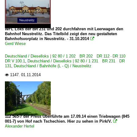
WFL Loks der BR 231 und 202 durchfahren mit Leerwagen den
Bahnhof Neustrelitz. Das Titelbild zeigt den neu gestalteten
Bahnhofsvorplatz in Neustrelitz. - 31.10.2014

Gerd Wiese
Deutschland / Dieselloks | 92 80 / 1 202 BR 202 DR 112 · DR 110
DR V 100.1
,
Deutschland / Dieselloks | 92 80 / 1 231 BR 231 DR
131
,
Deutschland / Bahnhöfe (L - Q) / Neustrelitz
1147.
01.11.2014

112 565-7 der Press Überführte am 17.09.14 einen Triebwagen (845
001-7) von Hof nach Tschechien. Hier zu sehen in Pirk/V.

Alexander Hertel