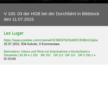
V 100.
03 der HGB bei der Durchfahrt in Bildstock
den 11.07.2015
Lex Luger
https://www.youtube.com/channel/UC6M3iTbV5nh9VCKhBmCApIw
25.07.2015, 834 Aufrufe, 0 Kommentare
Bahnvideos, Videos und Filme von Eisenbahnen
»
Deutschland
»
Dieselloks | 92 80
»
1 202 BR 202 DR 112 · DR 110 DR V 100.1
»
ID 20186