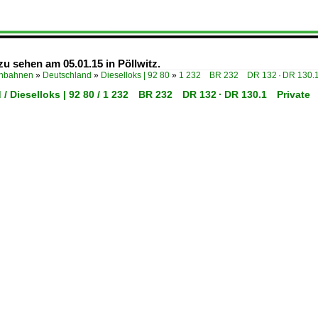
zu sehen am 05.01.15 in Pöllwitz.
enbahnen
»
Deutschland
»
Dieselloks | 92 80
»
1 232 BR 232 DR 132 · DR 130.1
 / Dieselloks | 92 80 / 1 232 BR 232 DR 132 · DR 130.1 Private 