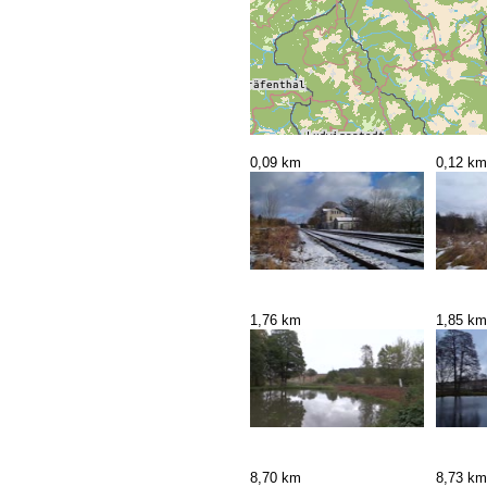
0,09 km
0,12 km
1,76 km
1,85 km
8,70 km
8,73 km