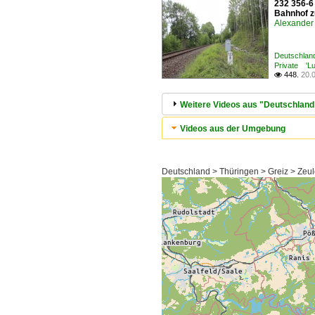
232 356-6 
Bahnhof z
Alexander 
Deutschlan
Private 'Lu
448.
20.

Weitere Videos aus "Deutschland
Videos aus der Umgebung
Deutschland > Thüringen > Greiz > Zeu