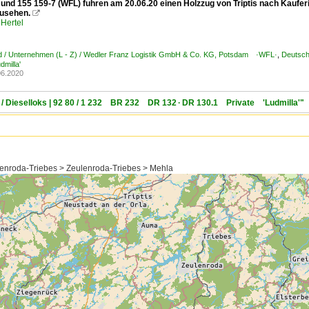
und 155 159-7 (WFL) fuhren am 20.06.20 einen Holzzug von Triptis nach Kauferin
usehen.

Hertel
d / Unternehmen (L - Z) / Wedler Franz Logistik GmbH & Co. KG, Potsdam ·WFL·
,
Deutsch
dmilla'
06.2020
 / Dieselloks | 92 80 / 1 232 BR 232 DR 132 · DR 130.1 Private 'Ludmilla'"
lenroda-Triebes > Zeulenroda-Triebes > Mehla