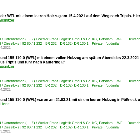
 der WFL mit einem leeren Holzzug am 15.4.2021 auf dem Weg nach Triptis. Hie
usnitzer
d / Unternehmen (L - Z) / Wedler Franz Logistik GmbH & Co. KG, Potsdam ·WFL·
,
Deutschl
 / Dieselloks | 92 80 / 1 232 BR 232 DR 132 · DR 130.1 Private 'Ludmilla'
04.2021
 und 155 110-0 (WFL) mit einem vollen Holzzug am späten Abend des 22.3.2021
us Triptis und fuhr nach Kaufering

usnitzer
d / Unternehmen (L - Z) / Wedler Franz Logistik GmbH & Co. KG, Potsdam ·WFL·
,
Deutschl
 / Dieselloks | 92 80 / 1 232 BR 232 DR 132 · DR 130.1 Private 'Ludmilla'
04.2021
 und 155 110-0 (WFL) waren am 21.03.21 mit einem leeren Holzzug in Pößneck ob
Hertel
d / Unternehmen (L - Z) / Wedler Franz Logistik GmbH & Co. KG, Potsdam ·WFL·
,
Deutschl
 / Dieselloks | 92 80 / 1 232 BR 232 DR 132 · DR 130.1 Private 'Ludmilla'
03.2021