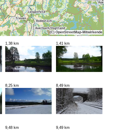
(C) OpenStreetMap-Mitwirkende
1,38 km
1,41 km
8,25 km
8,49 km
9,48 km
9,49 km