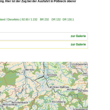
g. Hier ist der Zug bei der Ausfahrt in Pößneck oberer
land / Dieselloks | 92 80 / 1 232 BR 232 DR 132 · DR 130.1
zur Galerie
zur Galerie