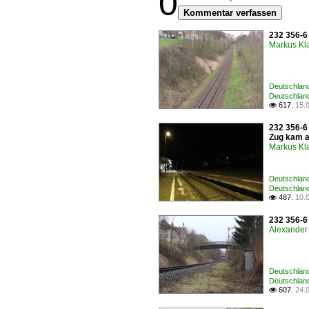
0
Kommentar verfassen
232 356-6
Markus Kla
Deutschlan
Deutschland
617.
15.

232 356-6
Zug kam a
Markus Kla
Deutschlan
Deutschland
487.
10.

232 356-6
Alexander 
Deutschlan
Deutschland
607.
24.
