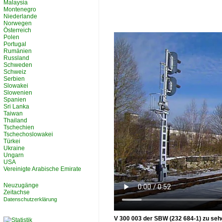
Malaysia
Montenegro
Niederlande
Norwegen
Österreich
Polen
Portugal
Rumänien
Russland
Schweden
Schweiz
Serbien
Slowakei
Slowenien
Spanien
Sri Lanka
Taiwan
Thailand
Tschechien
Tschechoslowakei
Türkei
Ukraine
Ungarn
USA
Vereinigte Arabische Emirate
Neuzugänge
Zeitachse
Datenschutzerklärung
V 300 003 der SBW (232 684-1) zu sehe