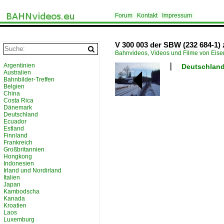
Forum
Kontakt
Impressum
V 300 003 der SBW (232 684-1) 
Bahnvideos, Videos und Filme von Eis
Argentinien
Deutschland
Australien
Bahnbilder-Treffen
Belgien
China
Costa Rica
Dänemark
Deutschland
Ecuador
Estland
Finnland
Frankreich
Großbritannien
Hongkong
Indonesien
Irland und Nordirland
Italien
Japan
Kambodscha
Kanada
Kroatien
Laos
Luxemburg