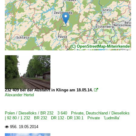
(C) OpenStreetMap-Mitwirkende
232 409 bei der Ausfahrt in Klinge am 18.05.14.

Alexander Hertel
Polen / Dieselloks / BR 232 3 640 Private
,
Deutschland / Dieselloks
| 92 80 / 1 232 BR 232 DR 132 · DR 130.1 Private 'Ludmilla'
956.
19.05.2014
