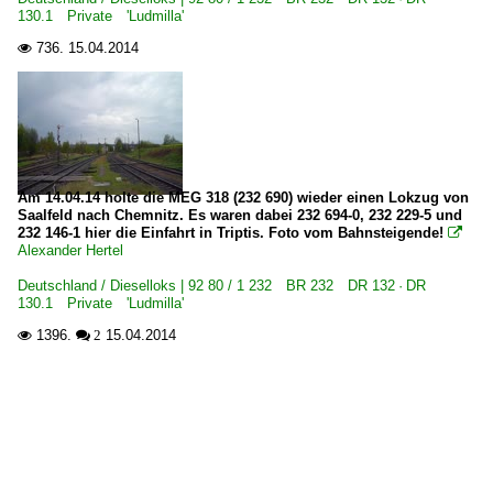
130.1 Private 'Ludmilla'
736.
15.04.2014

Am 14.04.14 holte die MEG 318 (232 690) wieder einen Lokzug von
Saalfeld nach Chemnitz. Es waren dabei 232 694-0, 232 229-5 und
232 146-1 hier die Einfahrt in Triptis. Foto vom Bahnsteigende!

Alexander Hertel
Deutschland / Dieselloks | 92 80 / 1 232 BR 232 DR 132 · DR
130.1 Private 'Ludmilla'
1396.
15.04.2014

 2