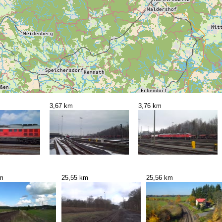
3,67 km
3,76 km
km
25,55 km
25,56 km