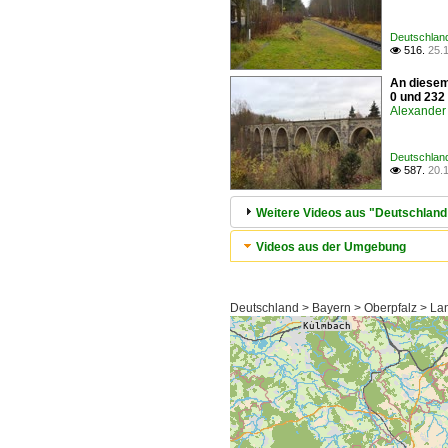
Deutschland
516.
25.

An diesem
0 und 232
Alexander 
Deutschland
587.
20.

Weitere Videos aus "Deutschland 
Videos aus der Umgebung
Deutschland > Bayern > Oberpfalz > Lan