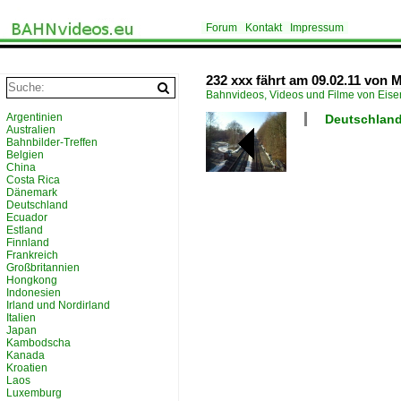
Forum
Kontakt
Impressum
232 xxx fährt am 09.02.11 von 
Bahnvideos, Videos und Filme von Eis
Argentinien
Deutschland
Australien
Bahnbilder-Treffen
Belgien
China
Costa Rica
Dänemark
Deutschland
Ecuador
Estland
Finnland
Frankreich
Großbritannien
Hongkong
Indonesien
Irland und Nordirland
Italien
Japan
Kambodscha
Kanada
Kroatien
Laos
Luxemburg