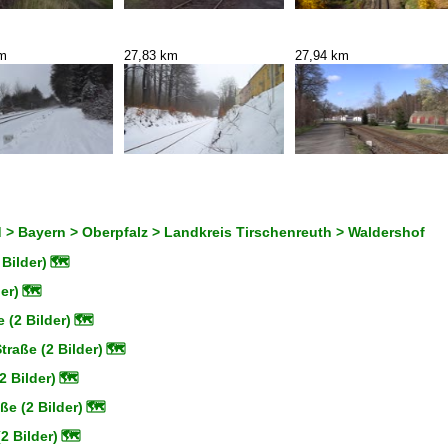
km
27,83 km
27,94 km
 > Bayern > Oberpfalz > Landkreis Tirschenreuth > Waldershof
Bilder)
🗺
er)
🗺
 (2 Bilder)
🗺
raße (2 Bilder)
🗺
2 Bilder)
🗺
e (2 Bilder)
🗺
2 Bilder)
🗺