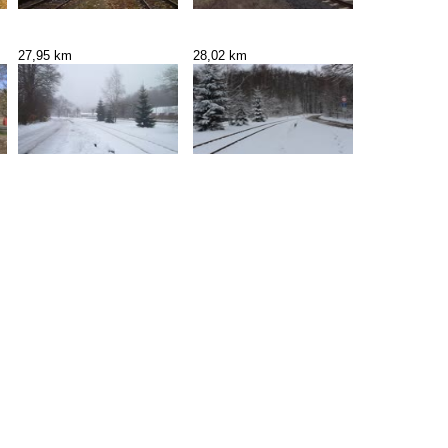
27,95 km
28,02 km