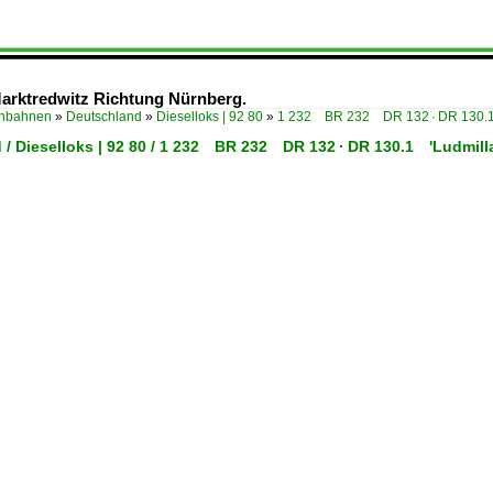
Marktredwitz Richtung Nürnberg.
enbahnen
»
Deutschland
»
Dieselloks | 92 80
»
1 232 BR 232 DR 132 · DR 130.1
 / Dieselloks | 92 80 / 1 232 BR 232 DR 132 · DR 130.1 'Ludmilla