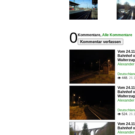
0
Kommentare,
Alle Kommentare
Kommentar verfassen
Vom 24.11
Bahnhof o
Walterzug
Alexander 
Deutschland
448.
26.

Vom 24.11
Bahnhof o
Walterzug.
Alexander 
Deutschland
524.
26.

Vom 24.11
Bahnhof o
Alexander 