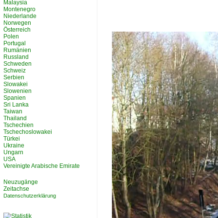
Malaysia
Montenegro
Niederlande
Norwegen
Österreich
Polen
Portugal
Rumänien
Russland
Schweden
Schweiz
Serbien
Slowakei
Slowenien
Spanien
Sri Lanka
Taiwan
Thailand
Tschechien
Tschechoslowakei
Türkei
Ukraine
Ungarn
USA
Vereinigte Arabische Emirate
Neuzugänge
Zeitachse
Datenschutzerklärung