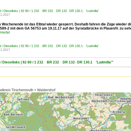
 / Dieselloks | 92 80 / 1 232 BR 232 DR 132 · DR 130.1 'Ludmilla'
11.2017
 Wochenende ist das Elbtal wieder gesperrt. Deshalb fahren die Züge wieder di
 589-2 mit dem GA 56753 am 19.11.17 auf der Syratalbrücke in Plauen/V. zu seh
Hertel
 / Dieselloks | 92 80 / 1 232 BR 232 DR 132 · DR 130.1 'Ludmilla'
11.2017
/ Dieselloks | 92 80 / 1 232 BR 232 DR 132 · DR 130.1 'Ludmilla'"
dkreis Tirschenreuth > Waldershof