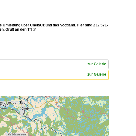
e Umleitung über Cheb/Cz und das Vogtland. Hier sind 232 571-
en. Gruß an den Tf!

zur Galerie
zur Galerie