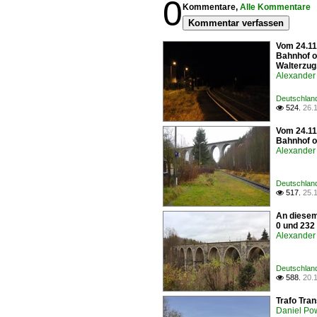
0
Kommentare,
Alle Kommentare
Kommentar verfassen
Vom 24.11
Bahnhof o
Walterzug.
Alexander 
Deutschland
524.
26.

Vom 24.11
Bahnhof o
Alexander 
Deutschland
517.
25.

An diesem
0 und 232
Alexander 
Deutschland
588.
20.

Trafo Tra
Daniel Po