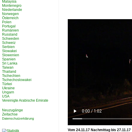
Malaysia
Montenegro
Niederlande
Norwegen
Österreich
Polen
Portugal
Rumänien
Russland
Schweden
Schweiz
Serbien
Slowakei
Slowenien
Spanien
Sri Lanka
Taiwan
Thailand
Tschechien
Tschechoslowakei
Türkei
Ukraine
Ungarn
USA
Vereinigte Arabische Emirate
Neuzugänge
Zeitachse
Datenschutzerklärung
Vom 24.11.17 Nachmittag bis 27.11.17 