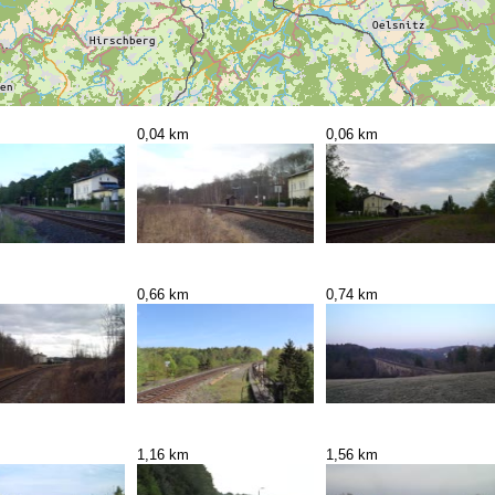
0,04 km
0,06 km
0,66 km
0,74 km
1,16 km
1,56 km