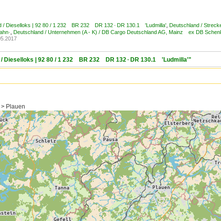
 / Dieselloks | 92 80 / 1 232 BR 232 DR 132 · DR 130.1 'Ludmilla'
,
Deutschland / Strec
bahn·
,
Deutschland / Unternehmen (A - K) / DB Cargo Deutschland AG, Mainz ex DB Schen
05.2017
/ Dieselloks | 92 80 / 1 232 BR 232 DR 132 · DR 130.1 'Ludmilla'"
 > Plauen