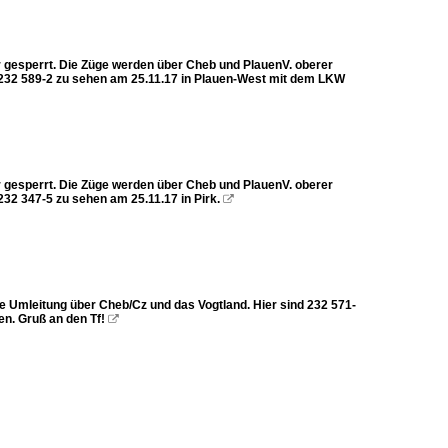
hr gesperrt. Die Züge werden über Cheb und PlauenV. oberer
 232 589-2 zu sehen am 25.11.17 in Plauen-West mit dem LKW
hr gesperrt. Die Züge werden über Cheb und PlauenV. oberer
32 347-5 zu sehen am 25.11.17 in Pirk.

e Umleitung über Cheb/Cz und das Vogtland. Hier sind 232 571-
en. Gruß an den Tf!
