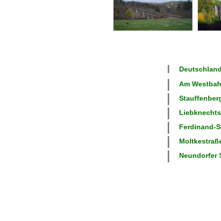
Deutschland
Am Westbahn
Stauffenberg
Liebknechtst
Ferdinand-Sc
Moltkestraße
Neundorfer S