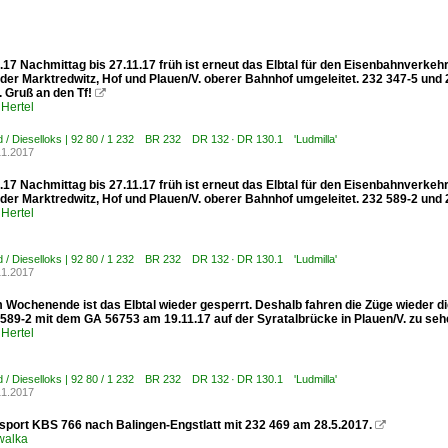
.17 Nachmittag bis 27.11.17 früh ist erneut das Elbtal für den Eisenbahnverke
der Marktredwitz, Hof und Plauen/V. oberer Bahnhof umgeleitet. 232 347-5 und
 Gruß an den Tf!

Hertel
 / Dieselloks | 92 80 / 1 232 BR 232 DR 132 · DR 130.1 'Ludmilla'
11.2017
.17 Nachmittag bis 27.11.17 früh ist erneut das Elbtal für den Eisenbahnverke
der Marktredwitz, Hof und Plauen/V. oberer Bahnhof umgeleitet. 232 589-2 und 2
Hertel
 / Dieselloks | 92 80 / 1 232 BR 232 DR 132 · DR 130.1 'Ludmilla'
11.2017
 Wochenende ist das Elbtal wieder gesperrt. Deshalb fahren die Züge wieder di
 589-2 mit dem GA 56753 am 19.11.17 auf der Syratalbrücke in Plauen/V. zu seh
Hertel
 / Dieselloks | 92 80 / 1 232 BR 232 DR 132 · DR 130.1 'Ludmilla'
11.2017
nsport KBS 766 nach Balingen-Engstlatt mit 232 469 am 28.5.2017.

walka