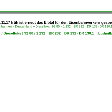
11.17 früh ist erneut das Elbtal für den Eisenbahnverkehr gesper
enbahnen
»
Deutschland
»
Dieselloks | 92 80
»
1 232 BR 232 DR 132 · DR 130.1
 / Dieselloks | 92 80 / 1 232 BR 232 DR 132 · DR 130.1 'Ludmilla