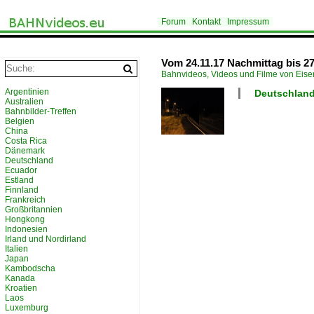
Forum
Kontakt
Impressum
Vom 24.11.17 Nachmittag bis 27.
Bahnvideos, Videos und Filme von Eis
Argentinien
Deutschland
Australien
Bahnbilder-Treffen
Belgien
China
Costa Rica
Dänemark
Deutschland
Ecuador
Estland
Finnland
Frankreich
Großbritannien
Hongkong
Indonesien
Irland und Nordirland
Italien
Japan
Kambodscha
Kanada
Kroatien
Laos
Luxemburg