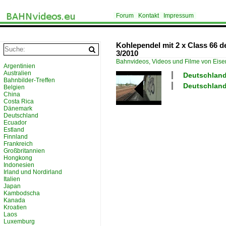
Forum
Kontakt
Impressum
Kohlependel mit 2 x Class 66 
3/2010
Bahnvideos, Videos und Filme von Eis
Argentinien
Australien
Deutschland
Bahnbilder-Treffen
Deutschland 
Belgien
China
Costa Rica
Dänemark
Deutschland
Ecuador
Estland
Finnland
Frankreich
Großbritannien
Hongkong
Indonesien
Irland und Nordirland
Italien
Japan
Kambodscha
Kanada
Kroatien
Laos
Luxemburg