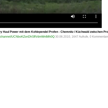
vy Haul Power mit dem Kohlependel Profen - Chemnitz / Küchwald zwischen Pr
om/channel/UCNboKZonDhSflVdmWntMh0Q
30.06.2010, 1647 Aufrufe, 0 Kommentar