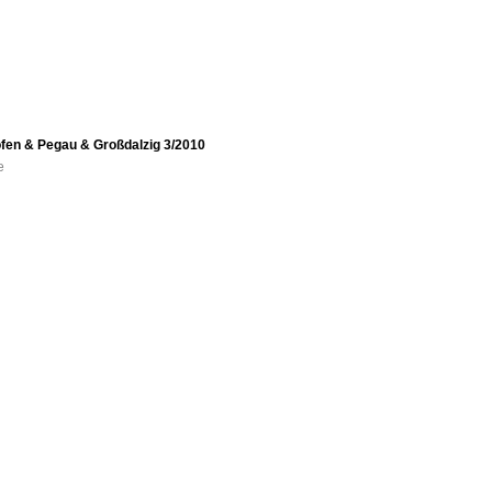
ofen & Pegau & Großdalzig 3/2010
e