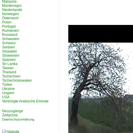
Malaysia
Montenegro
Niederlande
Norwegen
Österreich
Polen
Portugal
Rumänien
Russland
Schweden
Schweiz
Serbien
Slowakei
Slowenien
Spanien
Sri Lanka
Taiwan
Thailand
Tschechien
Tschechoslowakei
Türkei
Ukraine
Ungarn
USA
Vereinigte Arabische Emirate
Neuzugänge
Zeitachse
Datenschutzerklärung