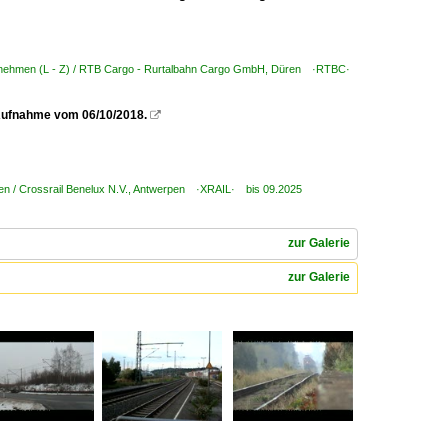
rnehmen (L - Z) / RTB Cargo - Rurtalbahn Cargo GmbH, Düren ·RTBC·
 Aufnahme vom 06/10/2018.

en / Crossrail Benelux N.V., Antwerpen ·XRAIL· bis 09.2025
zur Galerie
zur Galerie