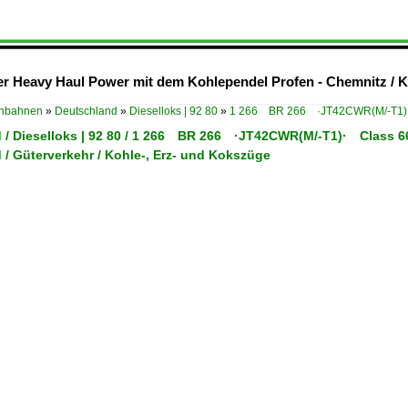
der Heavy Haul Power mit dem Kohlependel Profen - Chemnitz /
enbahnen
»
Deutschland
»
Dieselloks | 92 80
»
1 266 BR 266 ·JT42CWR(M/-T1)
 / Dieselloks | 92 80 / 1 266 BR 266 ·JT42CWR(M/-T1)· Class 6
/ Güterverkehr / Kohle-, Erz- und Kokszüge