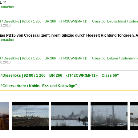
8.

humacher
d / Dieselloks | 92 80 / 1 266 BR 266 ·JT42CWR(M/-T1)· Class 66
,
Deutschland / Unte
11.2018
lias PB15 von Crossrail zieht ihrem Silozug durch Hoeselt Richtung Tongeren.
humacher
d / Dieselloks | 92 80 / 1 266 BR 266 ·JT42CWR(M/-T1)· Class 66
,
Belgien / Unternehm
10.2018
 / Dieselloks | 92 80 / 1 266 BR 266 ·JT42CWR(M/-T1)· Class 66"
/ Güterverkehr / Kohle-, Erz- und Kokszüge"