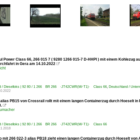
l Power Class 66, 266 015 7 ( 9280 1266 015-7 D-HHPI ) mit einem Kohlezug au
urchfahrt in Gera am 14.10.2022

icht
d / Dieselloks | 92 80 / 1 266 BR 266 ·JT42CWR(M/-T1)· Class 66
,
Deutschland / Unter
10.2022
 alias PB15 von Crossrail rollt mit einem langen Containerzug durch Hoeselt
8.

humacher
d / Dieselloks | 92 80 / 1 266 BR 266 ·JT42CWR(M/-T1)· Class 66
11.2018
 mit 266 022-3 alias PB18 zieht einen langen Containerzug durch Hoeselt 