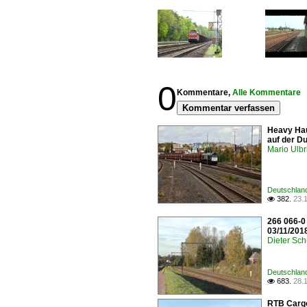
0
Kommentare,
Alle Kommentare
Kommentar verfassen
Heavy Hau
auf der D
Mario Ulbr
Deutschlan
382.
23.

266 066-0
03/11/201
Dieter Sc
Deutschlan
683.
28.

RTB Cargo