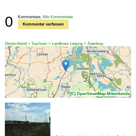
0
Kommentare,
Alle Kommentare
Kommentar verfassen
Deutschland > Sachsen > Landkreis Leipzig > Zwenkau
(C) OpenStreetMap-Mitwirkende