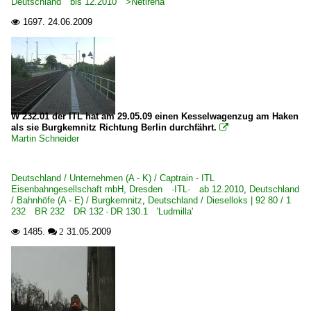
Deutschland bis 12.2010 >Netirena
1697.
24.06.2009

W 232.01 der ITL hat am 29.05.09 einen Kesselwagenzug am Haken
als sie Burgkemnitz Richtung Berlin durchfährt.

Martin Schneider
Deutschland / Unternehmen (A - K) / Captrain - ITL
Eisenbahngesellschaft mbH, Dresden ·ITL· ab 12.2010
,
Deutschland
/ Bahnhöfe (A - E) / Burgkemnitz
,
Deutschland / Dieselloks | 92 80 / 1
232 BR 232 DR 132 · DR 130.1 'Ludmilla'
1485.
31.05.2009

 2