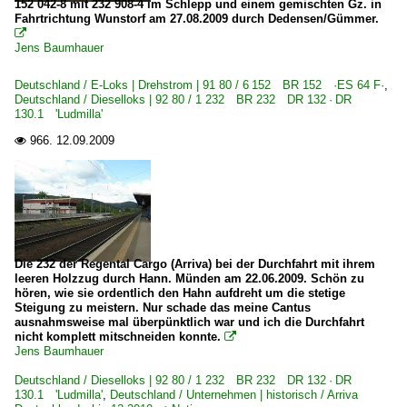
152 042-8 mit 232 908-4 im Schlepp und einem gemischten Gz. in
Fahrtrichtung Wunstorf am 27.08.2009 durch Dedensen/Gümmer.

Jens Baumhauer
Deutschland / E-Loks | Drehstrom | 91 80 / 6 152 BR 152 ·ES 64 F·
,
Deutschland / Dieselloks | 92 80 / 1 232 BR 232 DR 132 · DR
130.1 'Ludmilla'
966.
12.09.2009

Die 232 der Regental Cargo (Arriva) bei der Durchfahrt mit ihrem
leeren Holzzug durch Hann. Münden am 22.06.2009. Schön zu
hören, wie sie ordentlich den Hahn aufdreht um die stetige
Steigung zu meistern. Nur schade das meine Cantus
ausnahmsweise mal überpünktlich war und ich die Durchfahrt
nicht komplett mitschneiden konnte.

Jens Baumhauer
Deutschland / Dieselloks | 92 80 / 1 232 BR 232 DR 132 · DR
130.1 'Ludmilla'
,
Deutschland / Unternehmen | historisch / Arriva