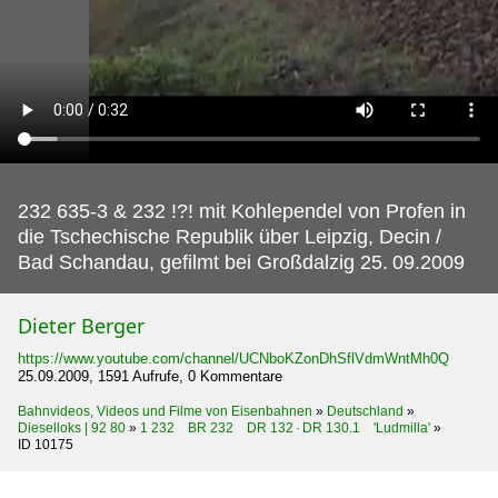
232 635-3 & 232 !?! mit Kohlependel von Profen in
die Tschechische Republik über Leipzig, Decin /
Bad Schandau, gefilmt bei Großdalzig 25.
09.2009
Dieter Berger
https://www.youtube.com/channel/UCNboKZonDhSflVdmWntMh0Q
25.09.2009, 1591 Aufrufe, 0 Kommentare
Bahnvideos, Videos und Filme von Eisenbahnen
»
Deutschland
»
Dieselloks | 92 80
»
1 232 BR 232 DR 132 · DR 130.1 'Ludmilla'
»
ID 10175