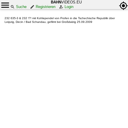
BAHN
VIDEOS.EU
Suche
Registrieren
Login
232 635-3 & 232 !?! mit Kohlependel von Profen in die Tschechische Republik über
Leipzig, Decin / Bad Schandau, gefilmt bei Großdalzig 25.09.2009