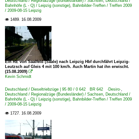
Deutschland / Regionalzüge (Bundesländer) / Sachsen
,
Deutschland /
Bahnhöfe (L - Q) / Leipzig (sonstige)
,
Bahnbilder-Treffen / Treffen 2009
/ 2009-08-15 Leipzig
1489.
16.08.2009

Ein RE von Saalfeld (Saale) nach Leipzig Hbf durchfährt Leipzig-
Leutzsch auf Gleis 4 mit 100 km/h. Auch Martin hat ihn erwischt.
(15.08.2009)

Kevin Schmidt
Deutschland / Dieseltriebzüge | 95 80 / 0 642 BR 642 ·Desiro·
,
Deutschland / Regionalzüge (Bundesländer) / Sachsen
,
Deutschland /
Bahnhöfe (L - Q) / Leipzig (sonstige)
,
Bahnbilder-Treffen / Treffen 2009
/ 2009-08-15 Leipzig
1727.
16.08.2009
