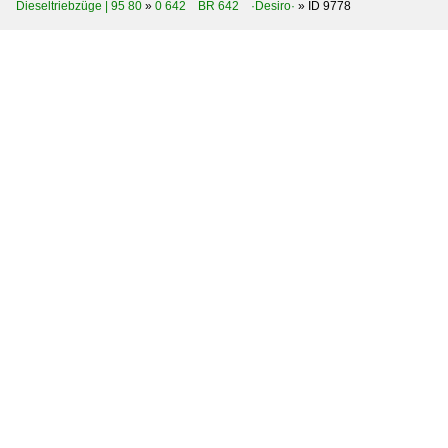
Dieseltriebzüge | 95 80
»
0 642 BR 642 ·Desiro·
»
ID 9778