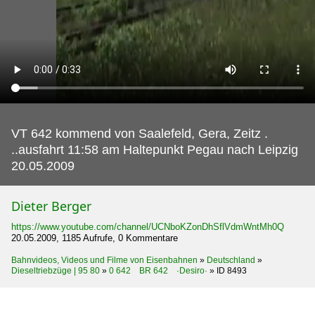
VT 642 kommend von Saalefeld, Gera, Zeitz .
..ausfahrt 11:58 am Haltepunkt Pegau nach Leipzig
20.05.2009
Dieter Berger
https://www.youtube.com/channel/UCNboKZonDhSflVdmWntMh0Q
20.05.2009, 1185 Aufrufe, 0 Kommentare
Bahnvideos, Videos und Filme von Eisenbahnen
»
Deutschland
»
Dieseltriebzüge | 95 80
»
0 642 BR 642 ·Desiro·
»
ID 8493