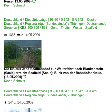
Reise (13.05.2009)

Kevin Schmidt
Deutschland / Dieseltriebzüge | 95 80 / 0 642 BR 642 ·Desiro·
,
Deutschland / Regionalzüge (Bundesländer) / Thüringen
,
Deutschland /
Strecken | KBS 500-599 / 555 Gera – Triptis – Weida – Saalfeld
1363.
14.05.2009

 2
Die RB aus Jena Saalbahnhof zur Weiterfahrt nach Blankenstein
(Saale) erreicht Saalfeld (Saale); Blick von der Bahnhofsbrücke.
(13.05.2009)

Kevin Schmidt
Deutschland / Dieseltriebzüge | 95 80 / 0 642 BR 642 ·Desiro·
,
Deutschland / Regionalzüge (Bundesländer) / Thüringen
1448.
14.05.2009
