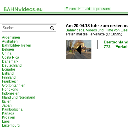
Forum
Kontakt
Impressum
Am 20.04.13 fuhr zum ersten ma
Bahnvideos, Videos und Filme von Eis
ersten mal die Ferkeltaxe
(ID 18595)
Argentinien
Australien
Deutschland 
Bahnbilder-Treffen
772 'Ferkel
Belgien
China
Costa Rica
Dänemark
Deutschland
Ecuador
Estland
Finnland
Frankreich
Großbritannien
Hongkong
Indonesien
Irland und Nordirland
Italien
Japan
Kambodscha
Kanada
Kroatien
Laos
Luxemburg