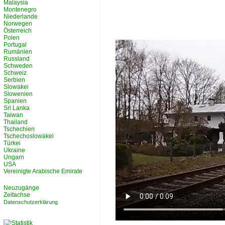
Malaysia
Montenegro
Niederlande
Norwegen
Österreich
Polen
Portugal
Rumänien
Russland
Schweden
Schweiz
Serbien
Slowakei
Slowenien
Spanien
Sri Lanka
Taiwan
Thailand
Tschechien
Tschechoslowakei
Türkei
Ukraine
Ungarn
USA
Vereinigte Arabische Emirate
Neuzugänge
Zeitachse
Datenschutzerklärung