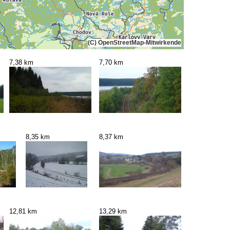
(C) OpenStreetMap-Mitwirkende
7,38 km
7,70 km
8,35 km
8,37 km
12,81 km
13,29 km