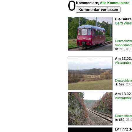
0
Kommentare,
Alle Kommentare
Kommentar verfassen
DR-Baureih
Gerd Wies
Deutschland
Sonderfahr
710.
01.

Am 13.02.
Alexander 
Deutschland
599.
23.

Am 13.02.1
Alexander 
Deutschland
660.
23.

LVT 772 3