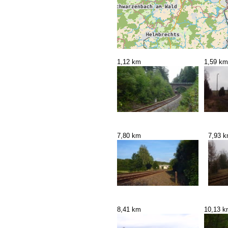
1,12 km
1,59 km
7,80 km
7,93 
8,41 km
10,13 