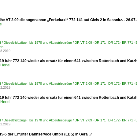
e VT 2.09 die sogenannte „Ferkeltaxi“ 772 141 auf Gleis 2 in Sassnitz. - 26.0
e
 / Dieseltriebzüge | bis 1970 und Altbautriebzüge / DR VT 2.09 · DR 171 · DR 172 · BR 771 ·
ten
08.2019
19 fuhr 772 140 wieder als ersatz für einen 641 zwischen Rottenbach und Katzh
Hertel
 / Dieseltriebzüge | bis 1970 und Altbautriebzüge / DR VT 2.09 · DR 171 · DR 172 · BR 771 ·
02.2019
9 fuhr 772 140 wieder als ersatz für einen 641 zwischen Rottenbach und Katzhü
Hertel
 / Dieseltriebzüge | bis 1970 und Altbautriebzüge / DR VT 2.09 · DR 171 · DR 172 · BR 771 ·
02.2019
45-5 der Erfurter Bahnservice GmbH (EBS) in Gera
