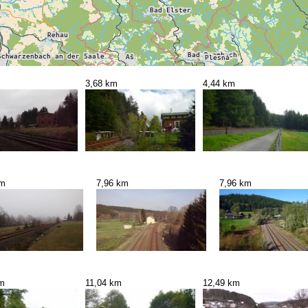
3,68 km
4,44 km
km
7,96 km
7,96 km
km
11,04 km
12,49 km