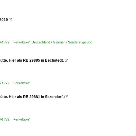
7.2019

 BR 772 'Ferkeltaxe'
,
Deutschland / Galerien / Sonderzüge und
ütte. Hier als RB 29885 in Bechstedt.

 BR 772 'Ferkeltaxe'
tte. Hier als RB 29881 in Sitzendorf.

 BR 772 'Ferkeltaxe'