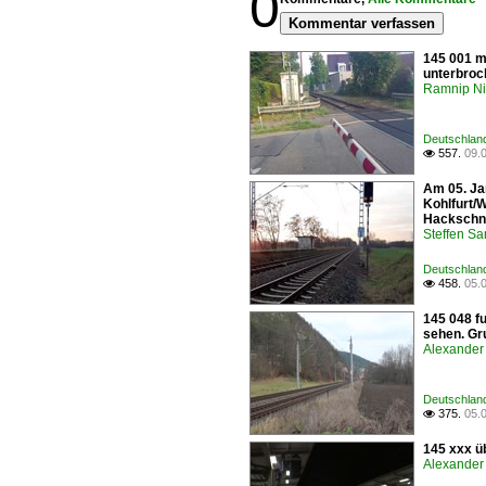
0
Kommentar verfassen
145 001 m
unterbroc
Ramnip Ni
Deutschlan
557.
09.

Am 05. Ja
Kohlfurt/
Hackschni
Steffen Sa
Deutschlan
458.
05.

145 048 f
sehen. Gr
Alexander 
Deutschlan
375.
05.

145 xxx ü
Alexander 