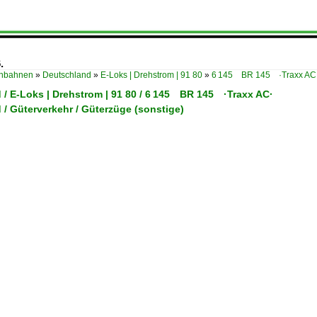
.
enbahnen
»
Deutschland
»
E-Loks | Drehstrom | 91 80
»
6 145 BR 145 ·Traxx AC
 / E-Loks | Drehstrom | 91 80 / 6 145 BR 145 ·Traxx AC·
/ Güterverkehr / Güterzüge (sonstige)