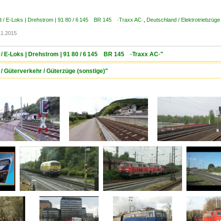
d / E-Loks | Drehstrom | 91 80 / 6 145 BR 145 ·Traxx AC·
,
Deutschland / Elektrotriebzüge
11.2015
 / E-Loks | Drehstrom | 91 80 / 6 145 BR 145 ·Traxx AC·"
/ Güterverkehr / Güterzüge (sonstige)"