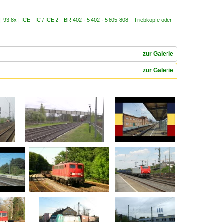
 | 93 8x | ICE - IC / ICE 2 BR 402 · 5 402 · 5 805-808 Triebköpfe oder
zur Galerie
zur Galerie