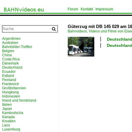
Forum
Kontakt
Impressum
Güterzug mit DB 145 029 am 16
Bahnvideos, Videos und Filme von Eis
Argentinien
Deutschland
Australien
Deutschland 
Bahnbilder-Treffen
Belgien
China
Costa Rica
Dänemark
Deutschland
Ecuador
Estland
Finnland
Frankreich
Großbritannien
Hongkong
Indonesien
Irland und Nordirland
Italien
Japan
Kambodscha
Kanada
Kroatien
Laos
Luxemburg