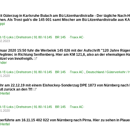
it Güterzug in Karlsruhe Bulach am Bü Litzenhardtstraße - Der tägliche Nac
hen. Als Trost gab's die 145 001 samt Mischer am Bü Litzenhardtstraße aus 
ppi
d / E-Loks | Drehstrom | 91 80 / 6 145 BR 145 ·Traxx AC·
02.2023
nuar 2020 15:50 fuhr die Werbelok 145 026 mit der Aufschrift "120 Jahre Rüg
Wegliniec in Richtung Senftenberg. Hier am KM 121,6, also an der ehemaligen H
tzel von Innofreigth.

nder
d / E-Loks | Drehstrom | 91 80 / 6 145 BR 145 ·Traxx AC·
,
Deutschland / Güterverkehr / 
01.2020
uhr am 22.12.19 mit einem Eishockey-Sonderzug DPE 1873 von Nürnberg nach Ber
uß zurück an den Tf!

Hertel
d / E-Loks | Drehstrom | 91 80 / 6 145 BR 145 ·Traxx AC·
01.2020
berführte am 16.11.15 402 022 von Nürnberg nach Pirna. Hier zu sehen in Plaue
Hertel