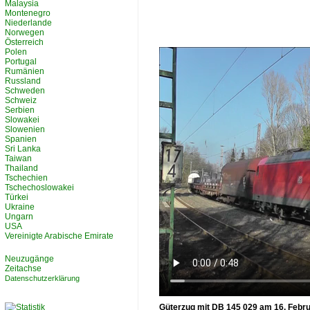
Malaysia
Montenegro
Niederlande
Norwegen
Österreich
Polen
Portugal
Rumänien
Russland
Schweden
Schweiz
Serbien
Slowakei
Slowenien
Spanien
Sri Lanka
Taiwan
Thailand
Tschechien
Tschechoslowakei
Türkei
Ukraine
Ungarn
USA
Vereinigte Arabische Emirate
Neuzugänge
Zeitachse
Datenschutzerklärung
Güterzug mit DB 145 029 am 16. Febr