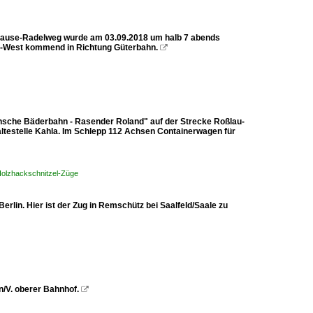
h-Hause-Radelweg wurde am 03.09.2018 um halb 7 abends
KA-West kommend in Richtung Güterbahn.

ensche Bäderbahn - Rasender Roland" auf der Strecke Roßlau-
altestelle Kahla. Im Schlepp 112 Achsen Containerwagen für
Holzhackschnitzel-Züge
lin. Hier ist der Zug in Remschütz bei Saalfeld/Saale zu
n/V. oberer Bahnhof.
