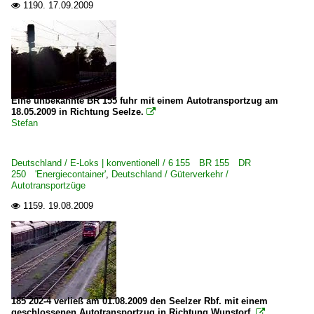
1190.
17.09.2009

Eine unbekannte BR 155 fuhr mit einem Autotransportzug am
18.05.2009 in Richtung Seelze.

Stefan
Deutschland / E-Loks | konventionell / 6 155 BR 155 DR
250 'Energiecontainer'
,
Deutschland / Güterverkehr /
Autotransportzüge
1159.
19.08.2009

185 202-4 verließ am 01.08.2009 den Seelzer Rbf. mit einem
geschlossenen Autotransportzug in Richtung Wunstorf.
