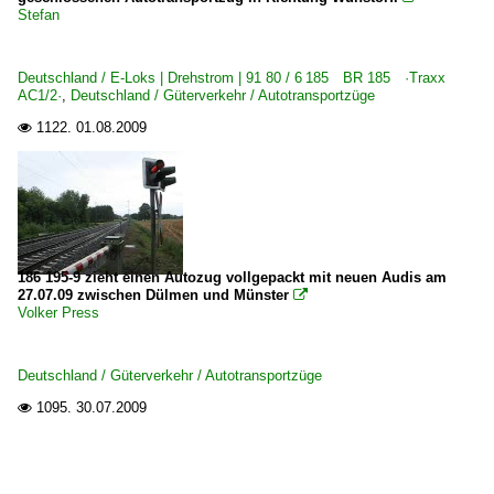
Stefan
Deutschland / E-Loks | Drehstrom | 91 80 / 6 185 BR 185 ·Traxx
AC1/2·
,
Deutschland / Güterverkehr / Autotransportzüge
1122.
01.08.2009

186 195-9 zieht einen Autozug vollgepackt mit neuen Audis am
27.07.09 zwischen Dülmen und Münster

Volker Press
Deutschland / Güterverkehr / Autotransportzüge
1095.
30.07.2009
