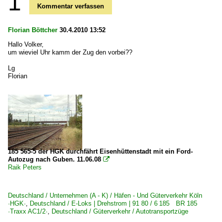
1
Kommentar verfassen
Florian Böttcher
30.4.2010 13:52
Hallo Volker,
um wieviel Uhr kamm der Zug den vorbei??
Lg
Florian
185 565-5 der HGK durchfährt Eisenhüttenstadt mit ein Ford-
Autozug nach Guben. 11.06.08

Raik Peters
Deutschland / Unternehmen (A - K) / Häfen - Und Güterverkehr Köln
·HGK·
,
Deutschland / E-Loks | Drehstrom | 91 80 / 6 185 BR 185
·Traxx AC1/2·
,
Deutschland / Güterverkehr / Autotransportzüge