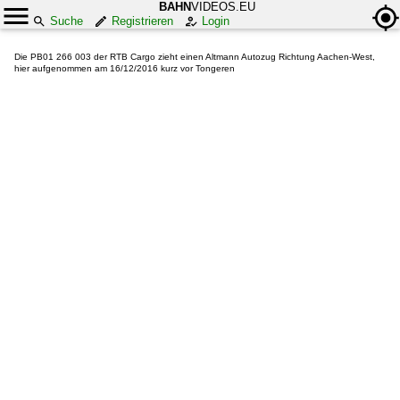
BAHN
VIDEOS.EU
Suche
Registrieren
Login
Die PB01 266 003 der RTB Cargo zieht einen Altmann Autozug Richtung Aachen-West,
hier aufgenommen am 16/12/2016 kurz vor Tongeren