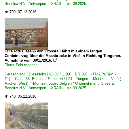
Benelux N.V., Antwerpen ·XRAIL· bis 09.2025
709.
07.12.2016

Eine rote Class66 von Crossrail fährt mit einem langen
Containerzug über die Maasbrücke in Visé in Richtung Tongeren.
Aufnahme vom 30/11/2016.

Dieter Schumacher
Deutschland / Dieselloks | 92 80 / 1 266 BR 266 ·JT42CWR(M/-
T1)· Class 66
,
Belgien / Strecken / L24 Tongern – Montzen – Visé (–
Aachen West) ·Montzenroute·
,
Belgien / Unternehmen / Crossrail
Benelux N.V., Antwerpen ·XRAIL· bis 09.2025
740.
05.12.2016
