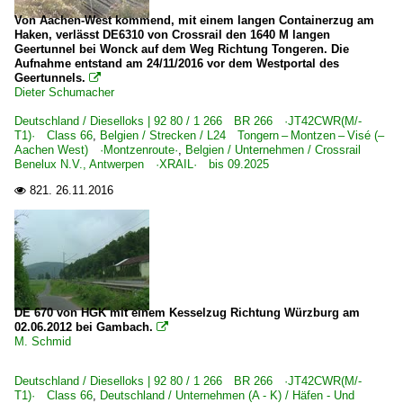
Von Aachen-West kommend, mit einem langen Containerzug am
Haken, verlässt DE6310 von Crossrail den 1640 M langen
Geertunnel bei Wonck auf dem Weg Richtung Tongeren. Die
Aufnahme entstand am 24/11/2016 vor dem Westportal des
Geertunnels.

Dieter Schumacher
Deutschland / Dieselloks | 92 80 / 1 266 BR 266 ·JT42CWR(M/-
T1)· Class 66
,
Belgien / Strecken / L24 Tongern – Montzen – Visé (–
Aachen West) ·Montzenroute·
,
Belgien / Unternehmen / Crossrail
Benelux N.V., Antwerpen ·XRAIL· bis 09.2025
821.
26.11.2016

DE 670 von HGK mit einem Kesselzug Richtung Würzburg am
02.06.2012 bei Gambach.

M. Schmid
Deutschland / Dieselloks | 92 80 / 1 266 BR 266 ·JT42CWR(M/-
T1)· Class 66
,
Deutschland / Unternehmen (A - K) / Häfen - Und