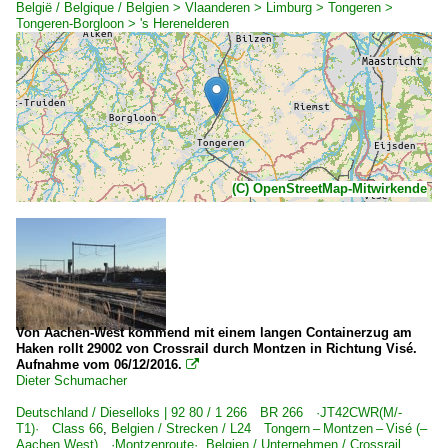
België / Belgique / Belgien > Vlaanderen > Limburg > Tongeren >
Tongeren-Borgloon > 's Herenelderen
(C) OpenStreetMap-Mitwirkende
Von Aachen-West kommend mit einem langen Containerzug am
Haken rollt 29002 von Crossrail durch Montzen in Richtung Visé.
Aufnahme vom 06/12/2016.

Dieter Schumacher
Deutschland / Dieselloks | 92 80 / 1 266 BR 266 ·JT42CWR(M/-
T1)· Class 66
,
Belgien / Strecken / L24 Tongern – Montzen – Visé (–
Aachen West) ·Montzenroute·
,
Belgien / Unternehmen / Crossrail