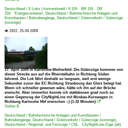
Deutschland / E-Loks | konventionell / 6 155 BR 155 DR
250 'Energiecontainer'
,
Deutschland / Bahntechnische Anlagen und
Kunstbauten / Bahnübergänge
,
Deutschland / Güterverkehr / Güterzüge
(sonstige)
2922.
25.04.2009

17. April 2009 in Karlsruhe-Weiherfeld: Die Güterzüge kommen von
dieser Strecke aus auf die Rheintalbahn in Richtung Süden
fahrend. Die Lok fährt deshalb so langsam, weil erst wenige
Sekunden zuvor der EC Richtung Strasbourg das Gleis belegt hat.
Wenn ich schneller gewesen wäre, hätte ich ihn auf der Brücke
erwischt. Aber immerhin konnte ich stattdessen grad noch so
einen Gegenzug der CityNightLine mit Moskau-Kurswagen in
Richtung Karlsruhe Hbf erwischen :-) (1:32 Minuten)

Stefan B.
Deutschland / Bahntechnische Anlagen und Kunstbauten /
Bahnübergänge
,
Deutschland / Güterverkehr / Güterzüge (sonstige)
,
Deutschland / Regional- und Fernzüge / CNL CityNightLine-Züge (alt)