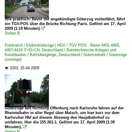
Wie praktisch: Bevor der angekündigte Güterzug vorbeifährt, fährt
ein TGV-POS über die Brücke Richtung Paris. Gefilmt am 17. April
2009 (1:19 Minuten)

Stefan B.
Frankreich / Elektrotriebzüge | HGV / TGV POS Rame 4401-4405,
4407-4419 F+D+CH
,
Deutschland / Bahntechnische Anlagen und
Kunstbauten / Bahnübergänge
,
Deutschland / Güterverkehr / Güterzüge
(sonstige)
3203.
25.04.2009

Güterzüge aus Richtung Offenburg nach Karlsruhe fahren auf der
Rheintalbahn in aller Regel über Malsch, um hier kurz vor dem
Karlsruher Hbf auf diesem Abzweig den Hauptbahnhof zu
umfahren. Hier die 155 261-1. Gefilmt am 17. April 2009 (1:39
Minuten).

Stefan B.