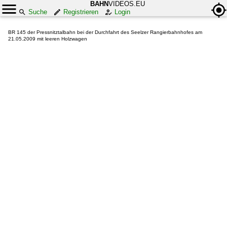
BAHN
VIDEOS.EU
Suche
Registrieren
Login
BR 145 der Pressnitztalbahn bei der Durchfahrt des Seelzer Rangierbahnhofes am
21.05.2009 mit leeren Holzwagen