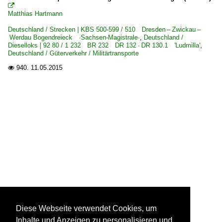

Matthias Hartmann
Deutschland / Strecken | KBS 500-599 / 510 Dresden – Zwickau –
Werdau Bogendreieck ·Sachsen-Magistrale·
,
Deutschland /
Dieselloks | 92 80 / 1 232 BR 232 DR 132 · DR 130.1 'Ludmilla'
,
Deutschland / Güterverkehr / Militärtransporte
940.
11.05.2015

Diese Webseite verwendet Cookies, um
Inhalte und Anzeigen zu personalisieren und