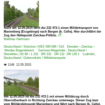
Auch am 12.05.2015 fährt die 232 472-1 einen Militärtransport von
Marienberg (Erzgebirge) nach Bergen (b. Celle). Hier durchfährt der
Zug den Haltepunkt Zwickau-Pölbitz.

Matthias Hartmann
Deutschland / Strecken | KBS 500-599 / 510 Dresden – Zwickau –
Werdau Bogendreieck ·Sachsen-Magistrale·
,
Deutschland /
Dieselloks | 92 80 / 1 232 BR 232 DR 132 · DR 130.1 'Ludmilla'
,
Deutschland / Güterverkehr / Militärtransporte
1146.
12.05.2015

Am 11.05.2015 ist die 232 472-1 mit einem Militärzug durch
Oberrothenbach in Richtung Zwickau unterwegs. Dieser Zug kam
vom Militärstützpunkt Marienberg und fährt nach Bergen (b. Celle).