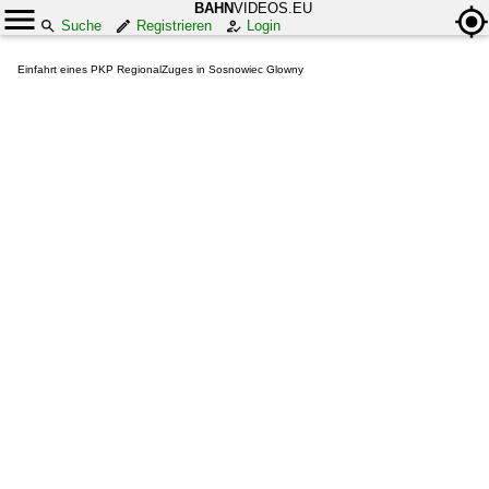
BAHN
VIDEOS.EU
Suche
Registrieren
Login
Einfahrt eines PKP RegionalZuges in Sosnowiec Glowny