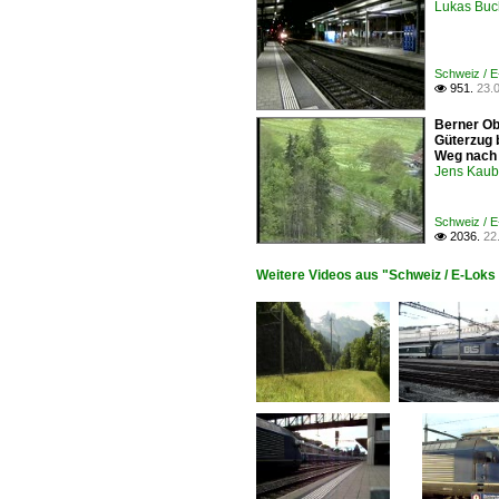
Lukas Buc
Schweiz / 
951.
23.

Berner Ob
Güterzug 
Weg nach 
Jens Kaub
Schweiz / 
2036.
22

Weitere Videos aus "Schweiz / E-Loks