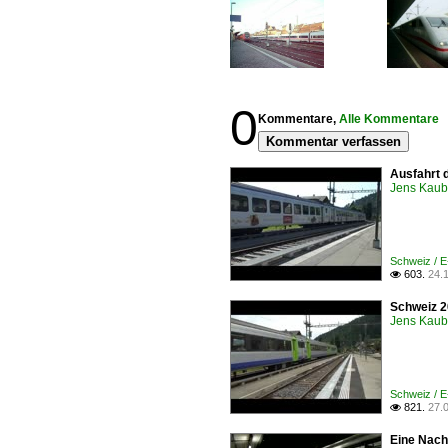
0
Kommentare,
Alle Kommentare
Kommentar verfassen
Ausfahrt 
Jens Kaub
Schweiz / 
603.
24.

Schweiz 2
Jens Kaub
Schweiz / 
821.
27.

Eine Nacht