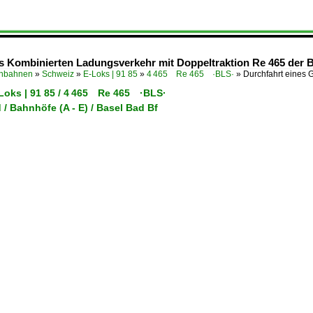
s Kombinierten Ladungsverkehr mit Doppeltraktion Re 465 der B
enbahnen
»
Schweiz
»
E-Loks | 91 85
»
4 465 Re 465 ·BLS·
»
Durchfahrt eines 
-Loks | 91 85 / 4 465 Re 465 ·BLS·
/ Bahnhöfe (A - E) / Basel Bad Bf