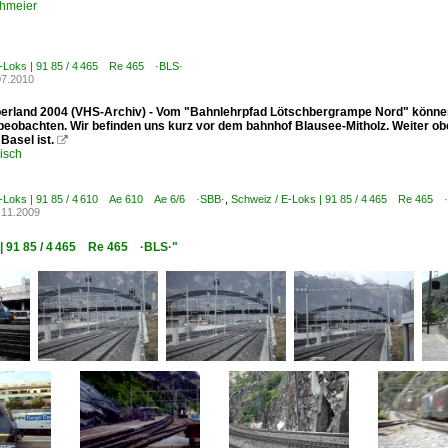
hmeier
E-Loks | 91 85 / 4 465 Re 465 ·BLS·
07.2010
erland 2004 (VHS-Archiv) - Vom "Bahnlehrpfad Lötschbergrampe Nord" können 
beobachten. Wir befinden uns kurz vor dem bahnhof Blausee-Mitholz. Weiter ob
Basel ist.

isch
E-Loks | 91 85 / 4 610 Ae 610 Ae 6/6 ·SBB·
,
Schweiz / E-Loks | 91 85 / 4 465 Re 465 
.11.2009
 | 91 85 / 4 465 Re 465 ·BLS·"