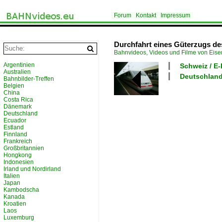
Forum
Kontakt
Impressum
Durchfahrt eines Güterzugs de
Bahnvideos, Videos und Filme von Eis
Argentinien
Schweiz / E
Australien
Deutschland 
Bahnbilder-Treffen
Belgien
China
Costa Rica
Dänemark
Deutschland
Ecuador
Estland
Finnland
Frankreich
Großbritannien
Hongkong
Indonesien
Irland und Nordirland
Italien
Japan
Kambodscha
Kanada
Kroatien
Laos
Luxemburg