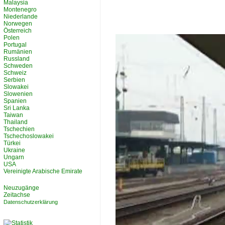
Malaysia
Montenegro
Niederlande
Norwegen
Österreich
Polen
Portugal
Rumänien
Russland
Schweden
Schweiz
Serbien
Slowakei
Slowenien
Spanien
Sri Lanka
Taiwan
Thailand
Tschechien
Tschechoslowakei
Türkei
Ukraine
Ungarn
USA
Vereinigte Arabische Emirate
Neuzugänge
Zeitachse
Datenschutzerklärung