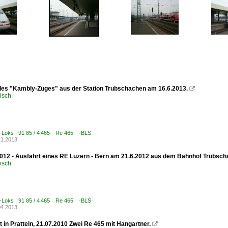
des "Kambly-Zuges" aus der Station Trubschachen am 16.6.2013.

isch
E-Loks | 91 85 / 4 465 Re 465 ·BLS·
11.2013
012 - Ausfahrt eines RE Luzern - Bern am 21.6.2012 aus dem Bahnhof Trubsc
isch
E-Loks | 91 85 / 4 465 Re 465 ·BLS·
04.2013
 in Pratteln, 21.07.2010 Zwei Re 465 mit Hangartner.
