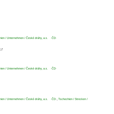
ien / Unternehmen / České dráhy, a.s. ·ČD·

ien / Unternehmen / České dráhy, a.s. ·ČD·
ien / Unternehmen / České dráhy, a.s. ·ČD·
,
Tschechien / Strecken /