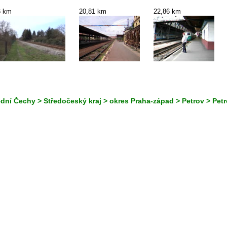
6 km
20,81 km
22,86 km
dní Čechy > Středočeský kraj > okres Praha-západ > Petrov > Pet