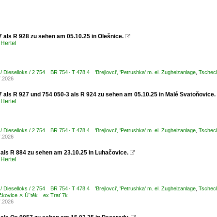
 als R 928 zu sehen am 05.10.25 in Olešnice.

Hertel
/ Dieselloks / 2 754 BR 754 · T 478.4 'Brejlovci', 'Petrushka' m. el. Zugheizanlage
,
Tschech
7.2026
7 als R 927 und 754 050-3 als R 924 zu sehen am 05.10.25 in Malé Svatoňovice.
Hertel
/ Dieselloks / 2 754 BR 754 · T 478.4 'Brejlovci', 'Petrushka' m. el. Zugheizanlage
,
Tschech
7.2026
 als R 884 zu sehen am 23.10.25 in Luhačovice.

Hertel
/ Dieselloks / 2 754 BR 754 · T 478.4 'Brejlovci', 'Petrushka' m. el. Zugheizanlage
,
Tschech
kovice ⨯ Ú¨těk ex Trať 7k
7.2026