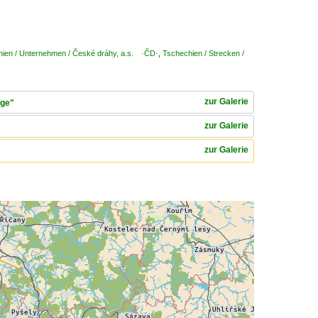
ien / Unternehmen / České dráhy, a.s. ·ČD·
,
Tschechien / Strecken /
zur Galerie
age"
zur Galerie
zur Galerie