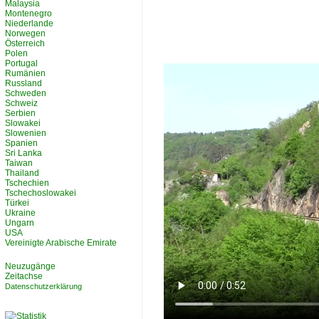
Malaysia
Montenegro
Niederlande
Norwegen
Österreich
Polen
Portugal
Rumänien
Russland
Schweden
Schweiz
Serbien
Slowakei
Slowenien
Spanien
Sri Lanka
Taiwan
Thailand
Tschechien
Tschechoslowakei
Türkei
Ukraine
Ungarn
USA
Vereinigte Arabische Emirate
Neuzugänge
Zeitachse
Datenschutzerklärung