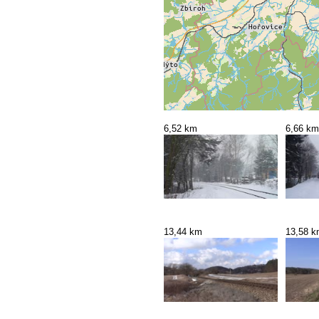
6,52 km
6,66 km
13,44 km
13,58 