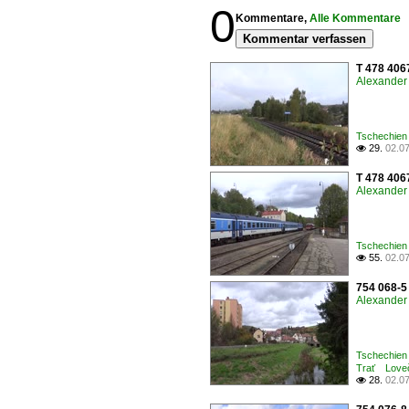
0
Kommentare,
Alle Kommentare
Kommentar verfassen
T 478 4067
Alexander 
Tschechien 
29.
02.0

T 478 406
Alexander 
Tschechien 
55.
02.0

754 068-5
Alexander 
Tschechien 
Trať Loveč
28.
02.0
