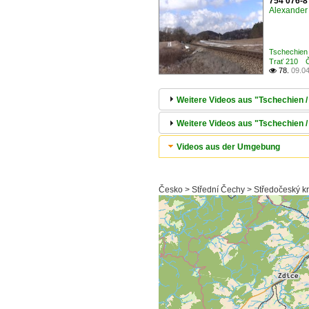
754 076-8
Alexander 
Tschechien 
Trať 210 Č
78.
09.0

Weitere Videos aus "Tschechien / 
Weitere Videos aus "Tschechien 
Videos aus der Umgebung
Česko > Střední Čechy > Středočeský kr