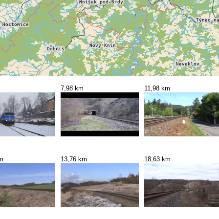
7,98 km
11,98 km
km
13,76 km
18,63 km