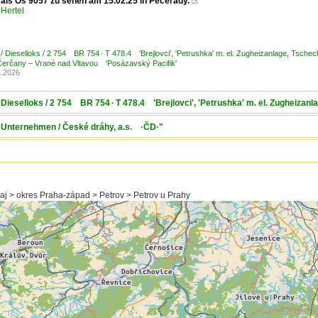
 als Os 9057 zu sehen am 15.02.25 in Pecerady.

Hertel
/ Dieselloks / 2 754 BR 754 · T 478.4 'Brejlovci', 'Petrushka' m. el. Zugheizanlage
,
Tschech
erčany – Vrané nad Vltavou 'Posázavský Pacifik'
4.2026
Dieselloks / 2 754 BR 754 · T 478.4 'Brejlovci', 'Petrushka' m. el. Zugheizanl
/ Unternehmen / České dráhy, a.s. ·ČD·"
aj > okres Praha-západ > Petrov > Petrov u Prahy