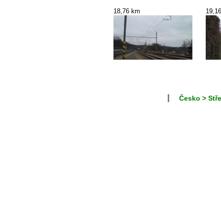
18,76 km
19,1
Česko > Stře