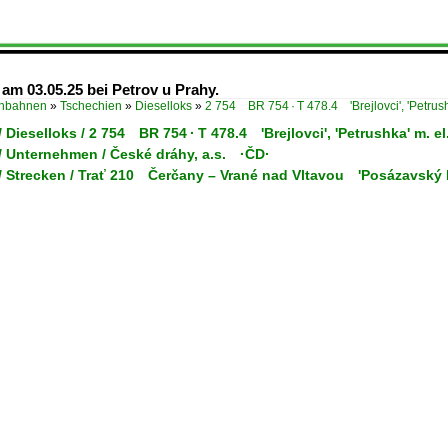
 am 03.05.25 bei Petrov u Prahy.
enbahnen
»
Tschechien
»
Dieselloks
»
2 754 BR 754 · T 478.4 'Brejlovci', 'Petrus
 Dieselloks / 2 754 BR 754 · T 478.4 'Brejlovci', 'Petrushka' m. e
/ Unternehmen / České dráhy, a.s. ·ČD·
/ Strecken / Trať 210 Čerčany – Vrané nad Vltavou 'Posázavský P