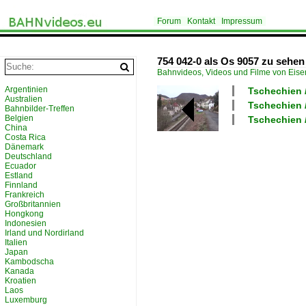
Forum
Kontakt
Impressum
754 042-0 als Os 9057 zu sehen
Bahnvideos, Videos und Filme von Eis
Argentinien
Tschechien /
Australien
Tschechien 
Bahnbilder-Treffen
Belgien
Tschechien 
China
Costa Rica
Dänemark
Deutschland
Ecuador
Estland
Finnland
Frankreich
Großbritannien
Hongkong
Indonesien
Irland und Nordirland
Italien
Japan
Kambodscha
Kanada
Kroatien
Laos
Luxemburg