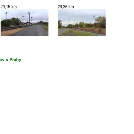
29,15 km
29,36 km
rov u Prahy