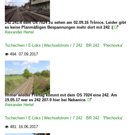
242 241-8 dem Os 7024 zu sehen am 02.09.16 Tršnice. Leider gibt
es keine Planmäßigen Bespannungen mehr dort mit 242 :(

Alexander Hertel
Tschechien / E-Loks | Wechselstrom / 7 242 BR 242 'Plechovka'
494.
07.09.2017

Immer wieder Freitag kommt mit dem OS 7024 eine 242. Am
19.05.17 war es 242 207-9 hier bei Nebanice.

Alexander Hertel
Tschechien / E-Loks | Wechselstrom / 7 242 BR 242 'Plechovka'
481.
16.06.2017
