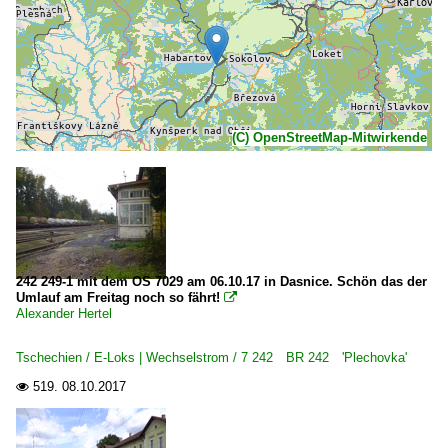
(C) OpenStreetMap-Mitwirkende
242 249-1 mit dem OS 7029 am 06.10.17 in Dasnice. Schön das der
Umlauf am Freitag noch so fährt!

Alexander Hertel
Tschechien / E-Loks | Wechselstrom / 7 242 BR 242 'Plechovka'
519.
08.10.2017
