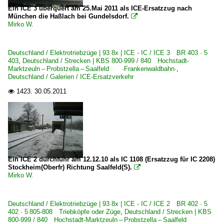
Ein ICE 3 überquert am 25.Mai 2011 als ICE-Ersatzzug nach
München die Haßlach bei Gundelsdorf.

Mirko W.
Deutschland / Elektrotriebzüge | 93 8x | ICE - IC / ICE 3 BR 403 · 5
403
,
Deutschland / Strecken | KBS 800-999 / 840 Hochstadt-
Marktzeuln – Probstzella – Saalfeld ·Frankenwaldbahn·
,
Deutschland / Galerien / ICE-Ersatzverkehr
1423.
30.05.2011

Ein ICE 2 durchfuhr am 12.12.10 als IC 1108 (Ersatzzug für IC 2208)
Stockheim(Oberfr) Richtung Saalfeld(S).

Mirko W.
Deutschland / Elektrotriebzüge | 93 8x | ICE - IC / ICE 2 BR 402 · 5
402 · 5 805-808 Triebköpfe oder Züge
,
Deutschland / Strecken | KBS
800-999 / 840 Hochstadt-Marktzeuln – Probstzella – Saalfeld