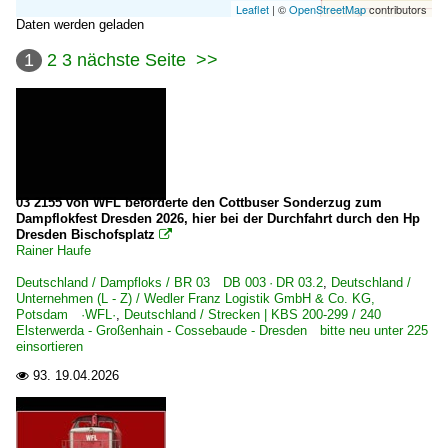
Leaflet
| ©
OpenStreetMap
contributors
Daten werden geladen
1
2
3
nächste Seite
>>
03 2155 von WFL beförderte den Cottbuser Sonderzug zum
Dampflokfest Dresden 2026, hier bei der Durchfahrt durch den Hp
Dresden Bischofsplatz

Rainer Haufe
Deutschland / Dampfloks / BR 03 DB 003 · DR 03.2
,
Deutschland /
Unternehmen (L - Z) / Wedler Franz Logistik GmbH & Co. KG,
Potsdam ·WFL·
,
Deutschland / Strecken | KBS 200-299 / 240
Elsterwerda - Großenhain - Cossebaude - Dresden bitte neu unter 225
einsortieren
93.
19.04.2026
