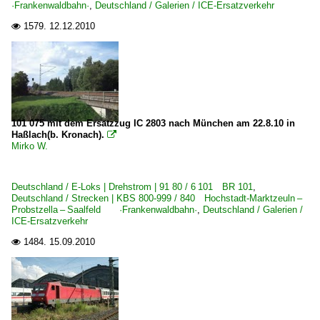
·Frankenwaldbahn·
,
Deutschland / Galerien / ICE-Ersatzverkehr
1579.
12.12.2010

101 075 mit dem Ersatzzug IC 2803 nach München am 22.8.10 in
Haßlach(b. Kronach).

Mirko W.
Deutschland / E-Loks | Drehstrom | 91 80 / 6 101 BR 101
,
Deutschland / Strecken | KBS 800-999 / 840 Hochstadt-Marktzeuln –
Probstzella – Saalfeld ·Frankenwaldbahn·
,
Deutschland / Galerien /
ICE-Ersatzverkehr
1484.
15.09.2010
