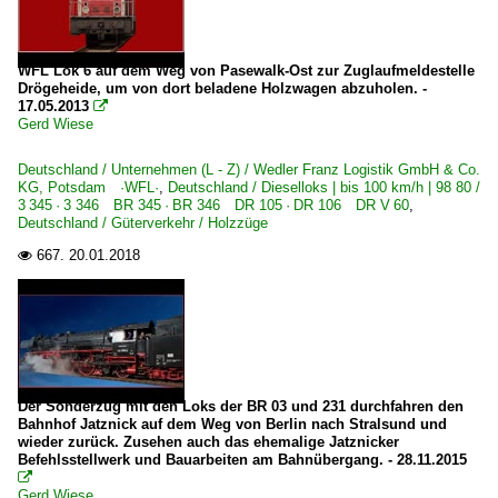
WFL Lok 6 auf dem Weg von Pasewalk-Ost zur Zuglaufmeldestelle
Drögeheide, um von dort beladene Holzwagen abzuholen. -
17.05.2013

Gerd Wiese
Deutschland / Unternehmen (L - Z) / Wedler Franz Logistik GmbH & Co.
KG, Potsdam ·WFL·
,
Deutschland / Dieselloks | bis 100 km/h | 98 80 /
3 345 · 3 346 BR 345 · BR 346 DR 105 · DR 106 DR V 60
,
Deutschland / Güterverkehr / Holzzüge
667.
20.01.2018

Der Sonderzug mit den Loks der BR 03 und 231 durchfahren den
Bahnhof Jatznick auf dem Weg von Berlin nach Stralsund und
wieder zurück. Zusehen auch das ehemalige Jatznicker
Befehlsstellwerk und Bauarbeiten am Bahnübergang. - 28.11.2015

Gerd Wiese