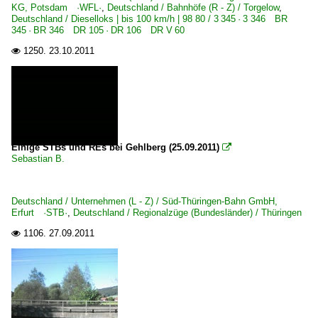
KG, Potsdam ·WFL·
,
Deutschland / Bahnhöfe (R - Z) / Torgelow
,
Deutschland / Dieselloks | bis 100 km/h | 98 80 / 3 345 · 3 346 BR
345 · BR 346 DR 105 · DR 106 DR V 60
1250.
23.10.2011

Einige STBs und REs bei Gehlberg (25.09.2011)

Sebastian B.
Deutschland / Unternehmen (L - Z) / Süd-Thüringen-Bahn GmbH,
Erfurt ·STB·
,
Deutschland / Regionalzüge (Bundesländer) / Thüringen
1106.
27.09.2011
