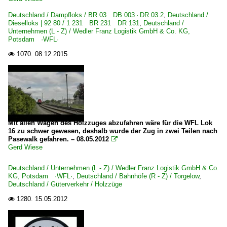
Deutschland / Dampfloks / BR 03 DB 003 · DR 03.2
,
Deutschland /
Dieselloks | 92 80 / 1 231 BR 231 DR 131
,
Deutschland /
Unternehmen (L - Z) / Wedler Franz Logistik GmbH & Co. KG,
Potsdam ·WFL·
1070.
08.12.2015

Mit allen Wagen des Holzzuges abzufahren wäre für die WFL Lok
16 zu schwer gewesen, deshalb wurde der Zug in zwei Teilen nach
Pasewalk gefahren. – 08.05.2012

Gerd Wiese
Deutschland / Unternehmen (L - Z) / Wedler Franz Logistik GmbH & Co.
KG, Potsdam ·WFL·
,
Deutschland / Bahnhöfe (R - Z) / Torgelow
,
Deutschland / Güterverkehr / Holzzüge
1280.
15.05.2012
