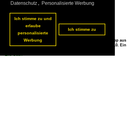
Datenschutz
,
Personalisierte Werbung
Ich stimme zu und
erlaube
Ich stimme zu
personalisierte
Werbung
Die 113 309-9 zieht einen Ersatz ICE mit 113 268-7 im Schlepp aus
Hamm nach Bonn durch Wuppertal Vohwinkel am 23.05.2010. Ein
Video von Daniel Meyer und Eric Otten

Eric Otten
Deutschland / E-Loks | konventionell / 6 113 BR 113 DB 112 · DB
114 E 10.12
,
Deutschland / Galerien / ICE-Ersatzverkehr
1107.
14.06.2010

Mit 113 267-9 von Bonn Hbf nach hamm(westf). Länge ca:20 min

Dominik