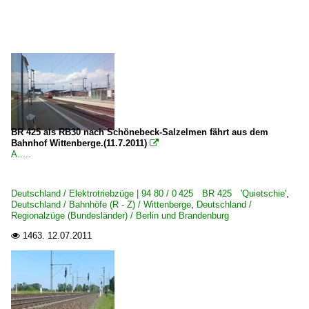
Regional- und Fernzüge
IC InterCity-Züge
S-Bahnen und Regionalstadtbahnen
S-Bahn Berlin ·BVG, DB·
Unternehmen (L - Z)
BR 425 als RB30 nach Schönebeck-Salzelmen fährt aus dem
Bahnhof Wittenberge.(11.7.2011)

Ostdeutsche Eisenbahn GmbH, Parchim ·ODEG·
A.....
Polen
Deutschland / Elektrotriebzüge | 94 80 / 0 425 BR 425 'Quietschie'
,
Deutschland / Bahnhöfe (R - Z) / Wittenberge
,
Deutschland /
E-Loks
Regionalzüge (Bundesländer) / Berlin und Brandenburg
1463.
12.07.2011

EU44 · 5 370 · BR 183 ·ES 64 U4-D· Husarz