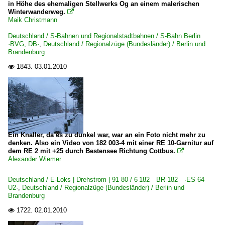
in Höhe des ehemaligen Stellwerks Og an einem malerischen
Winterwanderweg.

Maik Christmann
Deutschland / S-Bahnen und Regionalstadtbahnen / S-Bahn Berlin
·BVG, DB·
,
Deutschland / Regionalzüge (Bundesländer) / Berlin und
Brandenburg
1843.
03.01.2010

Ein Knaller, da es zu dunkel war, war an ein Foto nicht mehr zu
denken. Also ein Video von 182 003-4 mit einer RE 10-Garnitur auf
dem RE 2 mit +25 durch Bestensee Richtung Cottbus.

Alexander Wiemer
Deutschland / E-Loks | Drehstrom | 91 80 / 6 182 BR 182 ·ES 64
U2·
,
Deutschland / Regionalzüge (Bundesländer) / Berlin und
Brandenburg
1722.
02.01.2010
