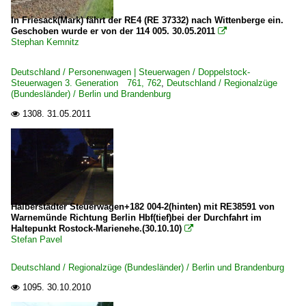
In Friesack(Mark) fährt der RE4 (RE 37332) nach Wittenberge ein.
Geschoben wurde er von der 114 005. 30.05.2011

Stephan Kemnitz
Deutschland / Personenwagen | Steuerwagen / Doppelstock-
Steuerwagen 3. Generation 761, 762
,
Deutschland / Regionalzüge
(Bundesländer) / Berlin und Brandenburg
1308.
31.05.2011

Halberstädter Steuerwagen+182 004-2(hinten) mit RE38591 von
Warnemünde Richtung Berlin Hbf(tief)bei der Durchfahrt im
Haltepunkt Rostock-Marienehe.(30.10.10)

Stefan Pavel
Deutschland / Regionalzüge (Bundesländer) / Berlin und Brandenburg
1095.
30.10.2010
