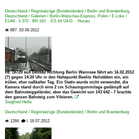
Berlin Hauptbahnhof (Lehrter Bahnhof) ·BL·
2010
Deutschland / Regionalzüge (Bundesländer) / Berlin und Brandenburg
,
Berlin Gesundbrunnen
Deutschland / Galerien / Berlin-Warschau-Express
,
Polen / E-Loks /
2010
EU44 · 5 370 · BR 183 ·ES 64 U4-D· Husarz
Berlin Ostbahnhof
2011
887.
03.09.2012

Berlin Schönefeld Flughafen
2012
Berlin Wannsee
Berlin Zoologischer Garten
Cottbus (Chóśebuz)
Eberswalde
RE 18720 aus Dessau Richtung Berlin Wannsee fährt am 16.02.2012
(?) gegen 14:20 Uhr in den Haltepunkt Beelitz Heilstätten ein, ein
trüber, eher naßkalter Tag. Ein Stativ wurde nicht verwendet, die
Bahnhöfe (L - Q)
Kamera stand durch eine 2 cm Schaumgummilage gedämpft auf
dem Bahnsteiggeländer, aber das Gewicht von 143 642 - 7 brachte
Lübbenau (Spreewald)
den ganzen Bahsteig zum Vibieren.

Siegfried Heße
Neuruppin Rheinsberger Tor
Deutschland / Regionalzüge (Bundesländer) / Berlin und Brandenburg
Bahnhöfe (R - Z)
1284.
18.07.2012

 1
Wittenberge