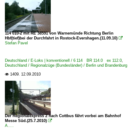
114 010-2 mit RE 38591 von Warnemünde Richtung Berlin
Hbf(tief)bei der Durchfahrt in Rostock-Evershagen.(11.09.10)

Stefan Pavel
Deutschland / E-Loks | konventionell / 6 114 BR 114.0 ex 112.0
,
Deutschland / Regionalzüge (Bundesländer) / Berlin und Brandenburg
1409.
12.09.2010

Der Regionalexpress 2 nach Cottbus fährt vorbei am Bahnhof
Messe Süd.(25.7.2010)

A.....