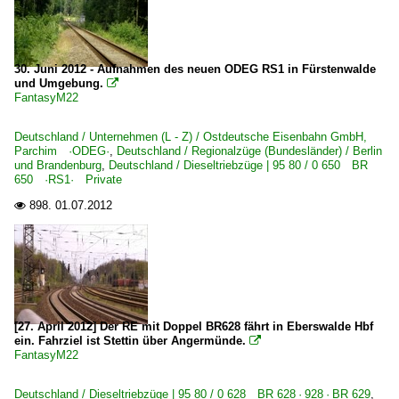
Dieseltriebzüge | 95 80
0 628 BR 628 · 928 · BR 629
0 646 BR 646 · 946 ·GTW 2/6·
30. Juni 2012 - Aufnahmen des neuen ODEG RS1 in Fürstenwalde
und Umgebung.

0 650 BR 650 ·RS1· Private
FantasyM22
E-Loks | Drehstrom | 91 80
Deutschland / Unternehmen (L - Z) / Ostdeutsche Eisenbahn GmbH,
Parchim ·ODEG·
,
Deutschland / Regionalzüge (Bundesländer) / Berlin
6 101 BR 101
und Brandenburg
,
Deutschland / Dieseltriebzüge | 95 80 / 0 650 BR
650 ·RS1· Private
6 182 BR 182 ·ES 64 U2·
898.
01.07.2012

6 189 BR 189 ·ES 64 F4·
E-Loks | konventionell
6 112 BR 112.1 DR 212
6 113 BR 113 DB 112 · DB 114 E 10.12 rot/beige
[27. April 2012] Der RE mit Doppel BR628 fährt in Eberswalde Hbf
6 114 BR 114.0 ex 112.0
ein. Fahrziel ist Stettin über Angermünde.

FantasyM22
6 143 BR 143 DR 243
Deutschland / Dieseltriebzüge | 95 80 / 0 628 BR 628 · 928 · BR 629
,
Elektrotriebzüge | 93 8x | ICE - IC