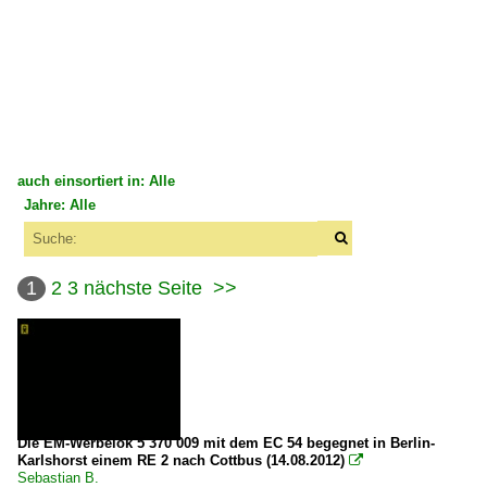
auch einsortiert in: Alle
Jahre: Alle
×
×
Alle Kategorien
Alle Jahre
Bahnbilder-Treffen
1
2
3
nächste Seite
>>
2000
Treffen 2009
2005
2009-07-11 Berlin
2006
2007
Deutschland
2008
Die EM-Werbelok 5 370 009 mit dem EC 54 begegnet in Berlin-
Karlshorst einem RE 2 nach Cottbus (14.08.2012)

2009
Bahnhöfe (A - E)
Sebastian B.