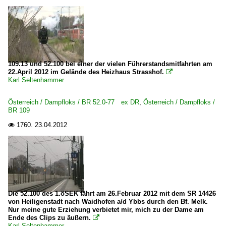
109.13 und 52.100 bei einer der vielen Führerstandsmitfahrten am
22.April 2012 im Gelände des Heizhaus Strasshof.

Karl Seltenhammer
Österreich / Dampfloks / BR 52.0-77 ex DR
,
Österreich / Dampfloks /
BR 109
1760.
23.04.2012

Die 52.100 des 1.öSEK fährt am 26.Februar 2012 mit dem SR 14426
von Heiligenstadt nach Waidhofen a/d Ybbs durch den Bf. Melk.
Nur meine gute Erziehung verbietet mir, mich zu der Dame am
Ende des Clips zu äußern.

Karl Seltenhammer