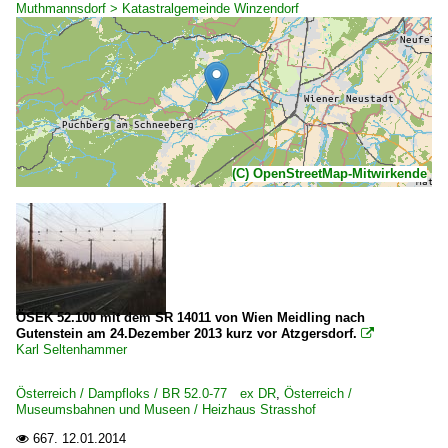
Muthmannsdorf > Katastralgemeinde Winzendorf
(C) OpenStreetMap-Mitwirkende
ÖSEK 52.100 mit dem SR 14011 von Wien Meidling nach
Gutenstein am 24.Dezember 2013 kurz vor Atzgersdorf.

Karl Seltenhammer
Österreich / Dampfloks / BR 52.0-77 ex DR
,
Österreich /
Museumsbahnen und Museen / Heizhaus Strasshof
667.
12.01.2014
