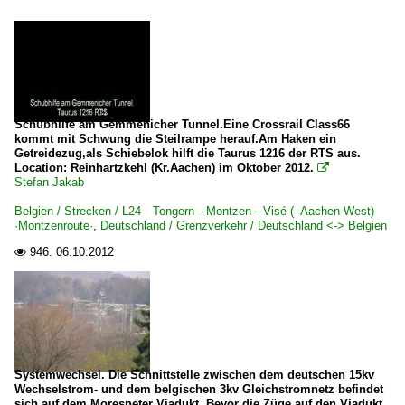
Schubhilfe am Gemmenicher Tunnel.Eine Crossrail Class66
kommt mit Schwung die Steilrampe herauf.Am Haken ein
Getreidezug,als Schiebelok hilft die Taurus 1216 der RTS aus.
Location: Reinhartzkehl (Kr.Aachen) im Oktober 2012.

Stefan Jakab
Belgien / Strecken / L24 Tongern – Montzen – Visé (–Aachen West)
·Montzenroute·
,
Deutschland / Grenzverkehr / Deutschland <-> Belgien
946.
06.10.2012

Systemwechsel. Die Schnittstelle zwischen dem deutschen 15kv
Wechselstrom- und dem belgischen 3kv Gleichstromnetz befindet
sich auf dem Moresneter Viadukt. Bevor die Züge auf den Viadukt