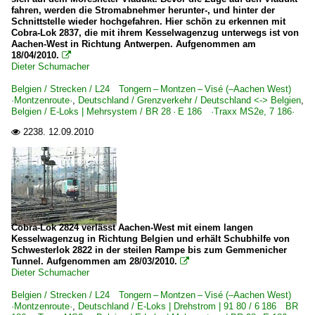
fahren, werden die Stromabnehmer herunter-, und hinter der
Schnittstelle wieder hochgefahren. Hier schön zu erkennen mit
Cobra-Lok 2837, die mit ihrem Kesselwagenzug unterwegs ist von
Aachen-West in Richtung Antwerpen. Aufgenommen am
18/04/2010.

Dieter Schumacher
Belgien / Strecken / L24 Tongern – Montzen – Visé (–Aachen West)
·Montzenroute·
,
Deutschland / Grenzverkehr / Deutschland <-> Belgien
,
Belgien / E-Loks | Mehrsystem / BR 28 · E 186 ·Traxx MS2e, 7 186·
2238.
12.09.2010

Cobra-Lok 2824 verlässt Aachen-West mit einem langen
Kesselwagenzug in Richtung Belgien und erhält Schubhilfe von
Schwesterlok 2822 in der steilen Rampe bis zum Gemmenicher
Tunnel. Aufgenommen am 28/03/2010.

Dieter Schumacher
Belgien / Strecken / L24 Tongern – Montzen – Visé (–Aachen West)
·Montzenroute·
,
Deutschland / E-Loks | Drehstrom | 91 80 / 6 186 BR