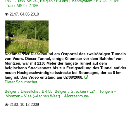
186 ·Traxx MS2e·
,
Belgien / E-Loks | Mehrsystem / BR 28 · E 186
·Traxx MS2e, 7 186·
2147.
04.05.2010

Nochmal 55er Dieselsound am Ostportal des zweiröhrigen Tunnels
von Veurs. Dieser Tunnel, einige Kilometer vor dem Bahnhof von
Montzen, war mit 2130 Meter der längste Tunnel auf dem
belgischenn Streckennetz bis zur Fertigstellung des Tunnel auf der
neuen Hochgeschwindigkeitsstrecke bei Soumagne, der ca 6 km
lang ist. Das Video entstand am 02/08/2008.

Dieter Schumacher
Belgien / Dieselloks / BR 55
,
Belgien / Strecken / L24 Tongern –
Montzen – Visé (–Aachen West) ·Montzenroute·
2180.
10.12.2009
