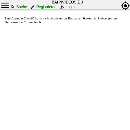
BAHN
VIDEOS.EU
Suche
Registrieren
Login
Eine Captrain Class66 kommt mit einem leeren Erzzug am Haken die Steilrampe am
Gemmenicher Tunnel hoch