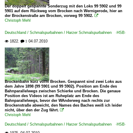
Der doppelt gespannte Sonderzug mit den Loks 99 5902 und 99
5901 auf dem Rückweg vom Brocken nach Wernigerode, hier an
der Brockenstraße am Brocken, vorweg 99 5902.

Christoph Mehl
Deutschland / Schmalspurbahnen / Harzer Schmalspurbahnen ·HSB·
1822.
04.07.2010

 1
Brockenbahn kurz vorm Brocken. Gespannt sind zwei Loks aus
dem Jahre 1898 (99 5901 und 99 5902). Position am Ende des
Bahnparallelwegs zwischen Schierke und Brocken. Die genaue
Position des Videos ist am Ruheplatz am Ende des
Bahnparallelwegs, bevor der WAnderweg nach rechts zur
Brockenstraße abweicht, den Names des Baches weiß ich leider
nicht, über den der Zug fährt.

Christoph Mehl
Deutschland / Schmalspurbahnen / Harzer Schmalspurbahnen ·HSB·
1975.
04.07.2010
