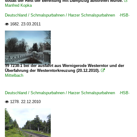
sodaß der Rest der Bereisung mit Dampfzug absolviert wurde.

Manfred Kopka
Deutschland / Schmalspurbahnen / Harzer Schmalspurbahnen ·HSB·
1682.
23.03.2011

99 7238-1 bei der ausfahrt aus Wernigerode Westerntor und der
Überfahrung der Westerntorkreuzung (20.12.2010).

Mittelbach
Deutschland / Schmalspurbahnen / Harzer Schmalspurbahnen ·HSB·
1278.
22.12.2010
