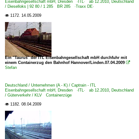
Eisenbahngesellschaft mbH, Dresden ·ITL· ab 12.2010
,
Deutschland
/ Dieselloks | 92 80 / 1 285 BR 285 ·Traxx DE·
1172.
14.05.2009

Ein "Taurus" der ITL Eisenbahngesellschaft mbH durchfuhr mit
einem Containerzug den Bahnhof Hannover/Linden.07.04.2009

Stefan
Deutschland / Unternehmen (A - K) / Captrain - ITL
Eisenbahngesellschaft mbH, Dresden ·ITL· ab 12.2010
,
Deutschland
/ Güterverkehr / KLV Containerzüge
1182.
08.04.2009
