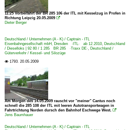
11:25 Vorbeifahrt der BR 285 106 der ITL mit Kesselzug in Profen in
Richtung Leipzig 20.05.2009

Dieter Berger
Deutschland / Unternehmen (A - K) / Captrain - ITL
Eisenbahngesellschaft mbH, Dresden ·ITL· ab 12.2010
,
Deutschland
/ Dieselloks | 92 80 / 1 285 BR 285 ·Traxx DE·
,
Deutschland /
Güterverkehr / Kessel- und Silozüge
1793.
20.05.2009

Am Morgen des 14.05.2009 rauscht vor "meiner" Cantus noch
schnell die 285 108 der ITL mit leeren Autotransportwagen in
Fahrtrichtung Norden dursch den Bahnhof Eschwege West.

Jens Baumhauer
Deutschland / Unternehmen (A - K) / Captrain - ITL