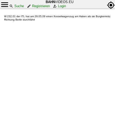
BAHN
VIDEOS.EU
Suche
Registrieren
Login
W 232.01 der ITL hat am 29.05.09 einen Kesselwagenzug am Haken als sie Burgkemnitz
Richtung Berlin durchfährt