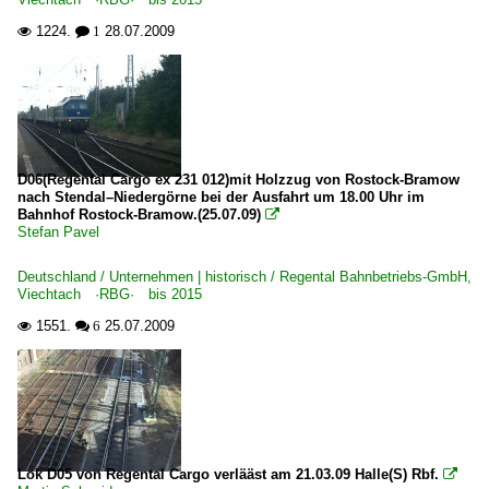
1224.
28.07.2009

 1
D06(Regental Cargo ex 231 012)mit Holzzug von Rostock-Bramow
nach Stendal–Niedergörne bei der Ausfahrt um 18.00 Uhr im
Bahnhof Rostock-Bramow.(25.07.09)

Stefan Pavel
Deutschland / Unternehmen | historisch / Regental Bahnbetriebs-GmbH,
Viechtach ·RBG· bis 2015
1551.
25.07.2009

 6
Lok D05 von Regental Cargo verlääst am 21.03.09 Halle(S) Rbf.
