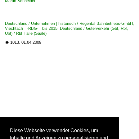
Martin Schneider
Deutschland / Unternehmen | historisch / Regental Bahnbetriebs-GmbH,
Viechtach ·RBG· bis 2015
,
Deutschland / Güterverkehr (Gbf, Rbf,
Ubf) / Rbf Halle (Saale)
1013.
01.04.2009

Diese Webseite verwendet Cookies, um
Inhalte und Anzeigen zu personalisieren und