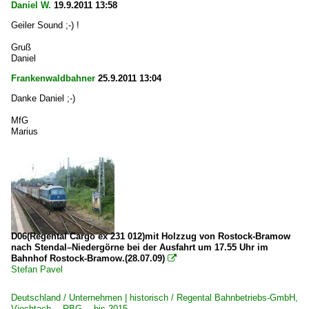
Daniel W.
19.9.2011 13:58
Geiler Sound ;-) !
Gruß
Daniel
Frankenwaldbahner
25.9.2011 13:04
Danke Daniel ;-)
MfG
Marius
D06(Regental Cargo ex 231 012)mit Holzzug von Rostock-Bramow
nach Stendal–Niedergörne bei der Ausfahrt um 17.55 Uhr im
Bahnhof Rostock-Bramow.(28.07.09)

Stefan Pavel
Deutschland / Unternehmen | historisch / Regental Bahnbetriebs-GmbH,
Viechtach ·RBG· bis 2015