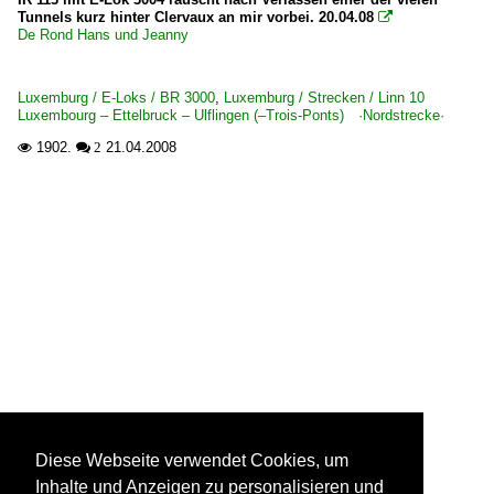
Tunnels kurz hinter Clervaux an mir vorbei. 20.04.08

De Rond Hans und Jeanny
Luxemburg / E-Loks / BR 3000
,
Luxemburg / Strecken / Linn 10
Luxembourg – Ettelbruck – Ulflingen (–Trois-Ponts) ·Nordstrecke·
1902.
21.04.2008

 2
Diese Webseite verwendet Cookies, um
Inhalte und Anzeigen zu personalisieren und