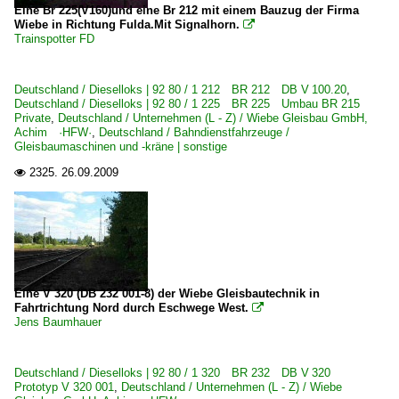
Eine Br 225(V160)und eine Br 212 mit einem Bauzug der Firma
Wiebe in Richtung Fulda.Mit Signalhorn.

Trainspotter FD
Deutschland / Dieselloks | 92 80 / 1 212 BR 212 DB V 100.20
,
Deutschland / Dieselloks | 92 80 / 1 225 BR 225 Umbau BR 215
Private
,
Deutschland / Unternehmen (L - Z) / Wiebe Gleisbau GmbH,
Achim ·HFW·
,
Deutschland / Bahndienstfahrzeuge /
Gleisbaumaschinen und -kräne | sonstige
2325.
26.09.2009

Eine V 320 (DB 232 001-8) der Wiebe Gleisbautechnik in
Fahrtrichtung Nord durch Eschwege West.

Jens Baumhauer
Deutschland / Dieselloks | 92 80 / 1 320 BR 232 DB V 320
Prototyp V 320 001
,
Deutschland / Unternehmen (L - Z) / Wiebe