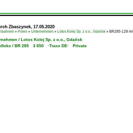
rch Zbaszynek, 17.05.2020
enbahnen
»
Polen
»
Unternehmen
»
Lotos Kolej Sp. z o.o., Gdańsk
»
BR285-128 mit
rnehmen / Lotos Kolej Sp. z o.o., Gdańsk
selloks / BR 285 3 650 ·Traxx DE· Private