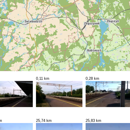
0,11 km
0,28 km
km
25,74 km
25,83 km