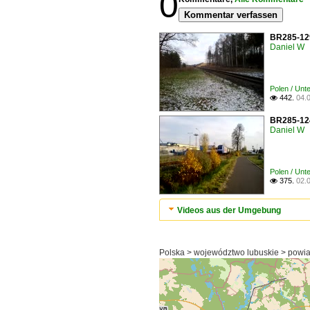
0
Kommentar verfassen
BR285-129
Daniel W
Polen / Unt
442.
04.

BR285-124
Daniel W
Polen / Unt
375.
02.

Videos aus der Umgebung
Polska > województwo lubuskie > powia