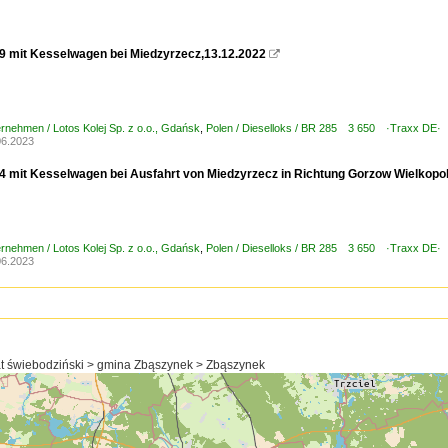
 mit Kesselwagen bei Miedzyrzecz,13.12.2022

ernehmen / Lotos Kolej Sp. z o.o., Gdańsk
,
Polen / Dieselloks / BR 285 3 650 ·Traxx DE·
06.2023
 mit Kesselwagen bei Ausfahrt von Miedzyrzecz in Richtung Gorzow Wielkopol
ernehmen / Lotos Kolej Sp. z o.o., Gdańsk
,
Polen / Dieselloks / BR 285 3 650 ·Traxx DE·
06.2023
t świebodziński > gmina Zbąszynek > Zbąszynek