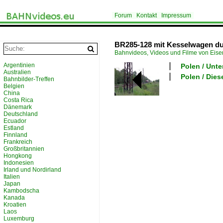
Forum
Kontakt
Impressum
BR285-128 mit Kesselwagen du
Bahnvideos, Videos und Filme von Eis
Argentinien
Polen / Unte
Australien
Polen / Die
Bahnbilder-Treffen
Belgien
China
Costa Rica
Dänemark
Deutschland
Ecuador
Estland
Finnland
Frankreich
Großbritannien
Hongkong
Indonesien
Irland und Nordirland
Italien
Japan
Kambodscha
Kanada
Kroatien
Laos
Luxemburg