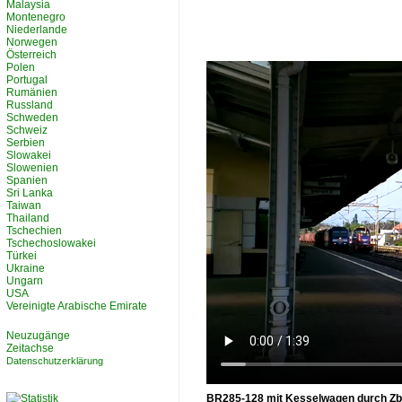
Malaysia
Montenegro
Niederlande
Norwegen
Österreich
Polen
Portugal
Rumänien
Russland
Schweden
Schweiz
Serbien
Slowakei
Slowenien
Spanien
Sri Lanka
Taiwan
Thailand
Tschechien
Tschechoslowakei
Türkei
Ukraine
Ungarn
USA
Vereinigte Arabische Emirate
Neuzugänge
Zeitachse
Datenschutzerklärung
BR285-128 mit Kesselwagen durch Zb