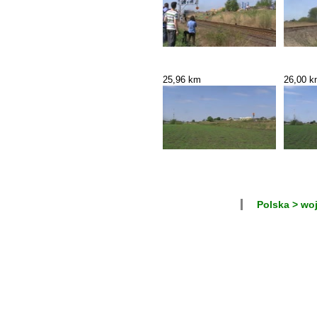
25,96 km
26,00 
Polska > wo