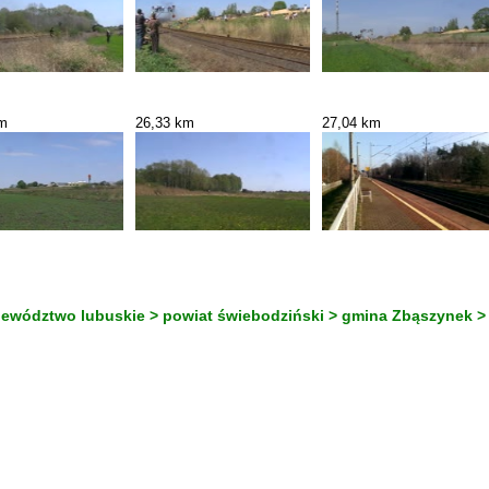
km
26,33 km
27,04 km
jewództwo lubuskie > powiat świebodziński > gmina Zbąszynek 