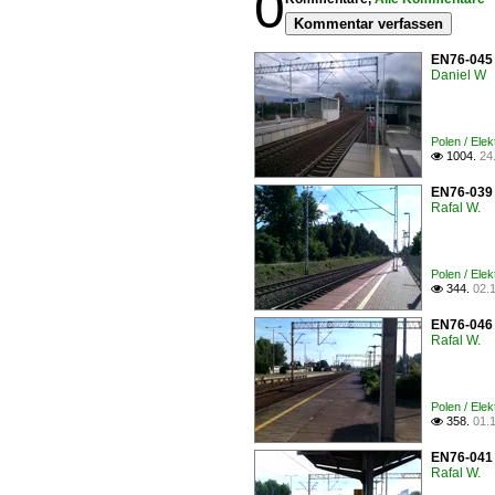
0
Kommentar verfassen
EN76-045 
Daniel W
Polen / Ele
1004.
24

EN76-039 
Rafal W.
Polen / Ele
344.
02.

EN76-046 
Rafal W.
Polen / Ele
358.
01.

EN76-041 
Rafal W.