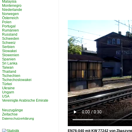
Malaysia
Montenegro
Niederlande
Norwegen
Österreich
Polen
Portugal
Rumänien
Russland
Schweden
Schweiz
Serbien
Slowakei
Slowenien
Spanien
Sri Lanka
Taiwan
Thailand
Tschechien
Tschechoslowakei
Türkei
Ukraine
Ungarn
USA
Vereinigte Arabische Emirate
Neuzugänge
Zeitachse
Datenschutzerklärung
EN76-040 mit KW 77242 von Zbąszynek