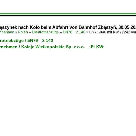
ąszynek nach Koło beim Abfahrt von Bahnhof Zbąszyń, 30.05.20
enbahnen
»
Polen
»
Elektrotriebzüge
»
EN76 2 140
»
EN76-040 mit KW 77242 vo
trotriebzüge / EN76 2 140
ernehmen / Koleje Wielkopolskie Sp. z o.o. ·PLKW·