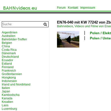
Forum
Kontakt
Impressum
EN76-040 mit KW 77242 von Zb
Bahnvideos, Videos und Filme von Eis
Argentinien
Polen / Elek
Australien
Polen / Unt
Bahnbilder-Treffen
Belgien
China
Costa Rica
Dänemark
Deutschland
Ecuador
Estland
Finnland
Frankreich
Großbritannien
Hongkong
Indonesien
Irland und Nordirland
Italien
Japan
Kambodscha
Kanada
Kroatien
Laos
Luxemburg