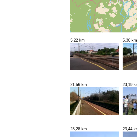
5,22 km
5,30 km
21,56 km
23,19 
23,28 km
23,44 