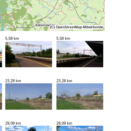
(C) OpenStreetMap-Mitwirkende
5,58 km
5,58 km
23,28 km
23,28 km
29,09 km
29,09 km