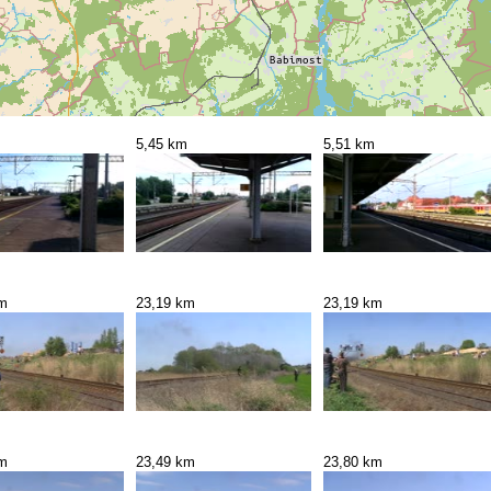
5,45 km
5,51 km
km
23,19 km
23,19 km
km
23,49 km
23,80 km