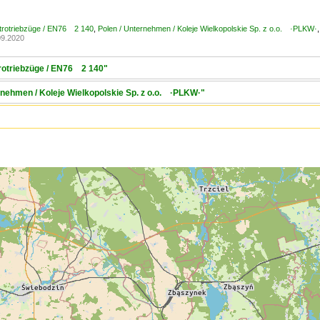
ktrotriebzüge / EN76 2 140
,
Polen / Unternehmen / Koleje Wielkopolskie Sp. z o.o. ·PLKW·
09.2020
trotriebzüge / EN76 2 140"
rnehmen / Koleje Wielkopolskie Sp. z o.o. ·PLKW·"