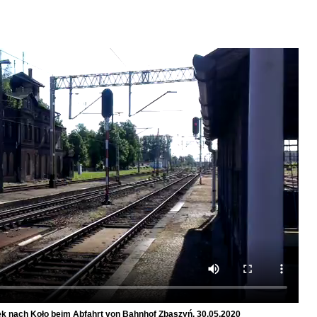
 nach Koło beim Abfahrt von Bahnhof Zbąszyń, 30.05.2020