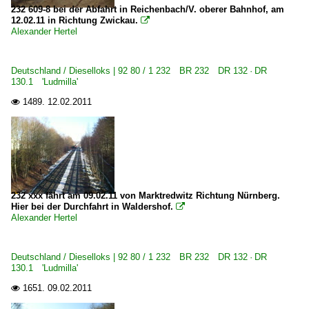
232 609-8 bei der Abfahrt in Reichenbach/V. oberer Bahnhof, am
12.02.11 in Richtung Zwickau.

Alexander Hertel
Deutschland / Dieselloks | 92 80 / 1 232 BR 232 DR 132 · DR
130.1 'Ludmilla'
1489.
12.02.2011

232 xxx fährt am 09.02.11 von Marktredwitz Richtung Nürnberg.
Hier bei der Durchfahrt in Waldershof.

Alexander Hertel
Deutschland / Dieselloks | 92 80 / 1 232 BR 232 DR 132 · DR
130.1 'Ludmilla'
1651.
09.02.2011
