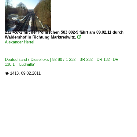
232 457-2 mit der Polnischen 583 002-9 fährt am 09.02.11 durch
Waldershof in Richtung Marktredwitz.

Alexander Hertel
Deutschland / Dieselloks | 92 80 / 1 232 BR 232 DR 132 · DR
130.1 'Ludmilla'
1413.
09.02.2011
