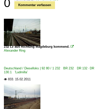
0
Kommentar verfassen
232 Lz aus Richtung Magdeburg kommend.

Alexander Ring
Deutschland / Dieselloks | 92 80 / 1 232 BR 232 DR 132 · DR
130.1 'Ludmilla'
833.
15.02.2011
