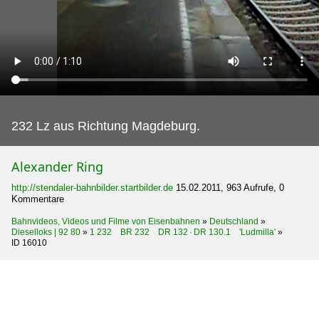
232 Lz aus Richtung Magdeburg.
Alexander Ring
http://stendaler-bahnbilder.startbilder.de
15.02.2011, 963 Aufrufe, 0
Kommentare
Bahnvideos, Videos und Filme von Eisenbahnen
»
Deutschland
»
Dieselloks | 92 80
»
1 232 BR 232 DR 132 · DR 130.1 'Ludmilla'
»
ID 16010