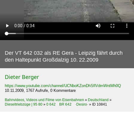
Der VT 642 032 als RE Gera - Leipzig fährt durch
den Haltepunkt Großdalzig 10.
22.2009
Dieter Berger
https://www.youtube.com/channel/UCNboKZonDhSflVdmWntMh0Q
10.11.2009, 1767 Aufrufe, 0 Kommentare
Bahnvideos, Videos und Filme von Eisenbahnen
»
Deutschland
»
Dieseltriebzüge | 95 80
»
0 642 BR 642 ·Desiro·
»
ID 10841